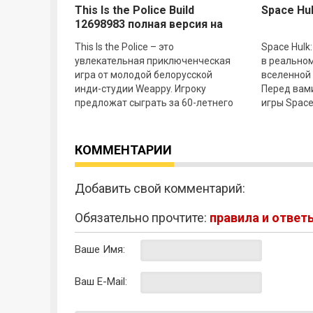
This Is the Police Build
Space Hul
12698983 полная версия на
русском - торрент
This Is the Police – это
Space Hulk:
увлекательная приключенческая
в реально
игра от молодой белорусской
вселенной
инди-студии Weappy. Игроку
Перед вам
предложат сыграть за 60-летнего
игры Space 
шефа полиции Джека Бойда.
будете во
Главный герой узнает, что
из
КОММЕНТАРИИ
Добавить свой комментарий:
Обязательно прочтите:
правила и ответ
Ваше Имя:
Ваш E-Mail: