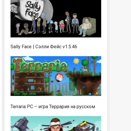
Sally Face | Сэлли Фейс v1.5.46
Terraria PC – игра Террария на русском