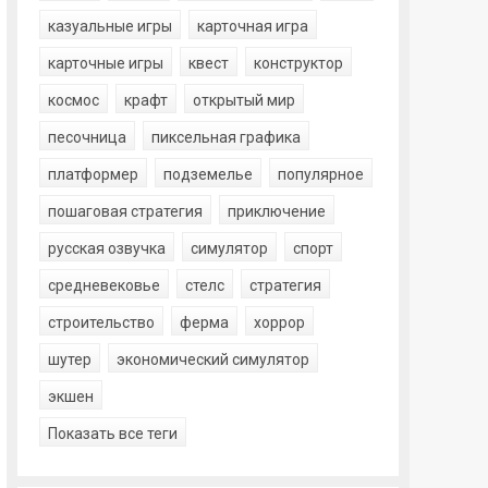
казуальные игры
карточная игра
карточные игры
квест
конструктор
космос
крафт
открытый мир
песочница
пиксельная графика
платформер
подземелье
популярное
пошаговая стратегия
приключение
русская озвучка
симулятор
спорт
средневековье
стелс
стратегия
строительство
ферма
хоррор
шутер
экономический симулятор
экшен
Показать все теги