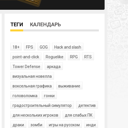
ТЕГИ
КАЛЕНДАРЬ
18+
FPS
GOG
Hack and slash
point-and-click
Roguelike
RPG
RTS
Tower Defense
аркада
визуальная новелла
воксельная графика
выживание
головоломка
гонки
градостроительный симулятор
детектив
для нескольких игроков
для слабых ПК
драки
зомби
игры на русском
инди