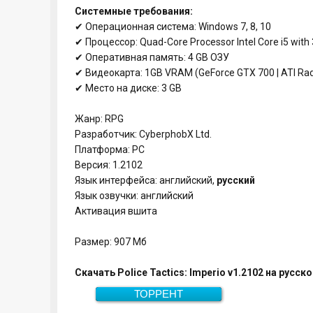
Системные требования:
✔ Операционная система: Windows 7, 8, 10
✔ Процессор: Quad-Core Processor Intel Core i5 with
✔ Оперативная память: 4 GB ОЗУ
✔ Видеокарта: 1GB VRAM (GeForce GTX 700 | ATI Ra
✔ Место на диске: 3 GB
Жанр: RPG
Разработчик: CyberphobX Ltd.
Платформа: PC
Версия: 1.2102
Язык интерфейса: английский,
русский
Язык озвучки: английский
Активация вшита
Размер: 907 Мб
Скачать Police Tactics: Imperio v1.2102 на русск
ТОРРЕНТ
Скачать
907 Мб