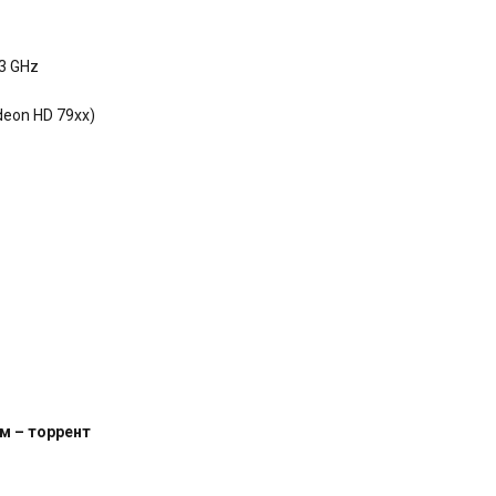
 3 GHz
deon HD 79xx)
ом – торрент