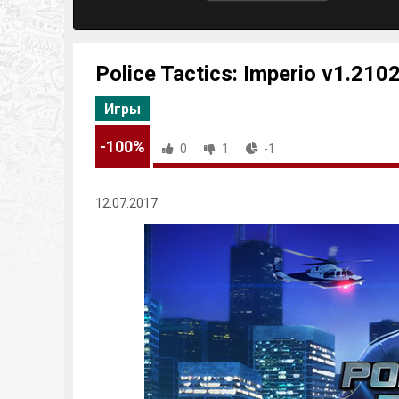
Police Tactics: Imperio v1.21
Игры
-100%
0
1
-1
12.07.2017