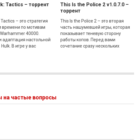
k: Tactics – торрент
This Is the Police 2 v1.0.7.0 –
торрент
 Tactics – это стратегия
This Is the Police 2 – это вторая
м времени по мотивам
часть нашумевшей игры, которая
 Warhammer 40000.
показывает теневую сторону
и адаптация настольной
работы копов. Перед вами
Hulk. В игре у вас
сочетание сразу нескольких
зможность выбрать одну
жанров. Вы руководите участком
полиции, в холодном
ы на частые вопросы