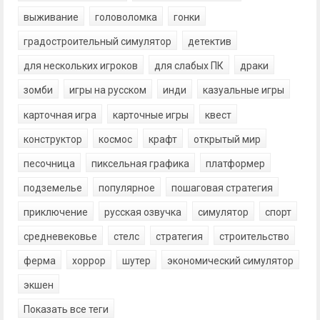
выживание
головоломка
гонки
градостроительный симулятор
детектив
для нескольких игроков
для слабых ПК
драки
зомби
игры на русском
инди
казуальные игры
карточная игра
карточные игры
квест
конструктор
космос
крафт
открытый мир
песочница
пиксельная графика
платформер
подземелье
популярное
пошаговая стратегия
приключение
русская озвучка
симулятор
спорт
средневековье
стелс
стратегия
строительство
ферма
хоррор
шутер
экономический симулятор
экшен
Показать все теги