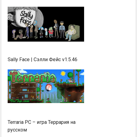
Sally Face | Сэлли Фейс v1.5.46
Terraria PC – игра Террария на
русском