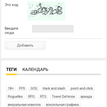
Это код:
Введите
сюда:
ТЕГИ
КАЛЕНДАРЬ
18+
FPS
GOG
Hack and slash
point-and-click
Roguelike
RPG
RTS
Tower Defense
аркада
визуальная новелла
воксельная графика