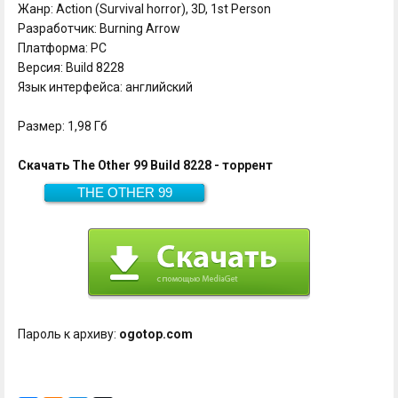
Жанр: Action (Survival horror), 3D, 1st Person
Разработчик: Burning Arrow
Платформа: PC
Версия: Build 8228
Язык интерфейса: английский
Размер: 1,98 Гб
Скачать The Other 99 Build 8228 - торрент
THE OTHER 99
Скачать
1,98 Гб
Пароль к архиву:
ogotop.com