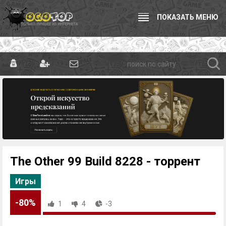
ПОКАЗАТЬ МЕНЮ
The Other 99 Build 8228 - торрент
Игры
-80%
1
4
-3