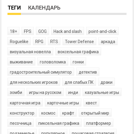
ТЕГИ
КАЛЕНДАРЬ
18+
FPS
GOG
Hack and slash
point-and-click
Roguelike
RPG
RTS
Tower Defense
аркада
визуальная новелла
воксельная графика
выживание
головоломка
гонки
градостроительный симулятор
детектив
для нескольких игроков
для слабых ПК
драки
зомби
игры на русском
инди
казуальные игры
карточная игра
карточные игры
квест
конструктор
космос
крафт
открытый мир
песочница
пиксельная графика
платформер
подземелье
популярное
пошаговая стратегия