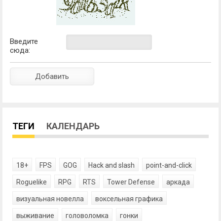
Введите
сюда:
ТЕГИ
КАЛЕНДАРЬ
18+
FPS
GOG
Hack and slash
point-and-click
Roguelike
RPG
RTS
Tower Defense
аркада
визуальная новелла
воксельная графика
выживание
головоломка
гонки