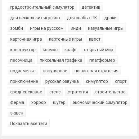
градостроительный симулятор
детектив
для нескольких игроков
для слабых ПК
драки
зомби
игры на русском
инди
казуальные игры
карточная игра
карточные игры
квест
конструктор
космос
крафт
открытый мир
песочница
пиксельная графика
платформер
подземелье
популярное
пошаговая стратегия
приключение
русская озвучка
симулятор
спорт
средневековье
стелс
стратегия
строительство
ферма
хоррор
шутер
экономический симулятор
экшен
Показать все теги