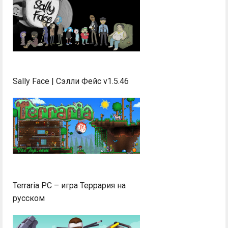
Sally Face | Сэлли Фейс v1.5.46
Terraria PC – игра Террария на
русском