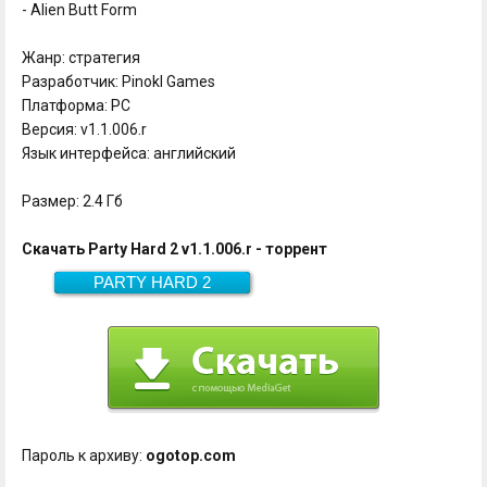
- Alien Butt Form
Жанр: стратегия
Разработчик: Pinokl Games
Платформа: PC
Версия: v1.1.006.r
Язык интерфейса: английский
Размер: 2.4 Гб
Скачать Party Hard 2 v1.1.006.r - торрент
PARTY HARD 2
Скачать
2.4 Гб
Пароль к архиву:
ogotop.com