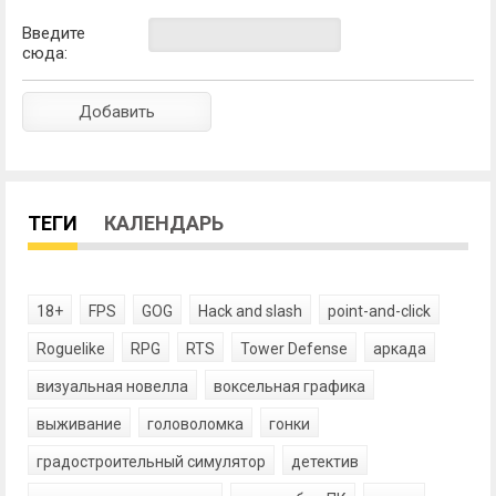
Введите
сюда:
ТЕГИ
КАЛЕНДАРЬ
18+
FPS
GOG
Hack and slash
point-and-click
Roguelike
RPG
RTS
Tower Defense
аркада
визуальная новелла
воксельная графика
выживание
головоломка
гонки
градостроительный симулятор
детектив