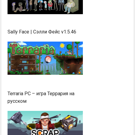
Sally Face | Сэлли Фейс v1.5.46
Terraria PC – игра Террария на
русском