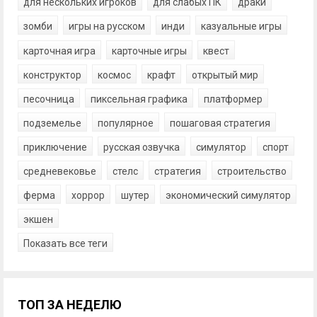
для нескольких игроков
для слабых ПК
драки
зомби
игры на русском
инди
казуальные игры
карточная игра
карточные игры
квест
конструктор
космос
крафт
открытый мир
песочница
пиксельная графика
платформер
подземелье
популярное
пошаговая стратегия
приключение
русская озвучка
симулятор
спорт
средневековье
стелс
стратегия
строительство
ферма
хоррор
шутер
экономический симулятор
экшен
Показать все теги
ТОП ЗА НЕДЕЛЮ