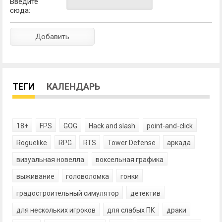
Введите
сюда:
ТЕГИ
КАЛЕНДАРЬ
18+
FPS
GOG
Hack and slash
point-and-click
Roguelike
RPG
RTS
Tower Defense
аркада
визуальная новелла
воксельная графика
выживание
головоломка
гонки
градостроительный симулятор
детектив
для нескольких игроков
для слабых ПК
драки