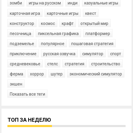
зомби
игры на русском
инди
казуальные игры
карточная игра
карточные игры
квест
конструктор
космос
крафт
открытый мир
песочница
пиксельная графика
платформер
подземелье
популярное
пошаговая стратегия
приключение
русская озвучка
симулятор
спорт
средневековье
стелс
стратегия
строительство
ферма
хоррор
шутер
экономический симулятор
экшен
Показать все теги
ТОП ЗА НЕДЕЛЮ