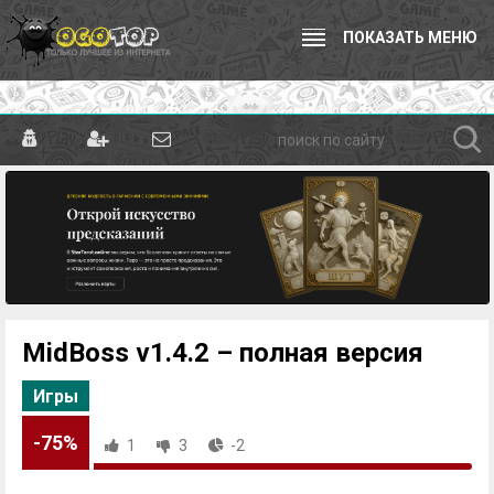
ПОКАЗАТЬ МЕНЮ
MidBoss v1.4.2 – полная версия
Игры
-75%
1
3
-2