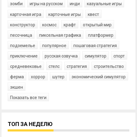
зомби
игры на русском
инди
казуальные игры
карточная игра
карточные игры
квест
конструктор
космос
крафт
открытый мир
песочница
пиксельная графика
платформер
подземелье
популярное
пошаговая стратегия
приключение
русская озвучка
симулятор
спорт
средневековье
стелс
стратегия
строительство
ферма
хоррор
шутер
экономический симулятор
экшен
Показать все теги
ТОП ЗА НЕДЕЛЮ