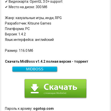
✔ Видеокарта: OpenGL 3.0+ support
✔ Место на диске: 300 Мб
Жанр: казуальные игры, инди, RPG
Разработчик: Kitsune Games
Платформа: PC
Версия: 1.4.2
Язык интерфейса: английский
Размер: 116.0 Мб
Скачать MidBoss v1.4.2 полная версия - торрент
MIDBOSS
116.0 Мб
Скачать
Пароль к архиву:
ogotop.com