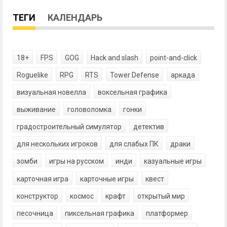
ТЕГИ
КАЛЕНДАРЬ
18+
FPS
GOG
Hack and slash
point-and-click
Roguelike
RPG
RTS
Tower Defense
аркада
визуальная новелла
воксельная графика
выживание
головоломка
гонки
градостроительный симулятор
детектив
для нескольких игроков
для слабых ПК
драки
зомби
игры на русском
инди
казуальные игры
карточная игра
карточные игры
квест
конструктор
космос
крафт
открытый мир
песочница
пиксельная графика
платформер