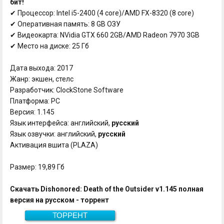
бит!
✔ Процессор: Intel i5-2400 (4 core)/AMD FX-8320 (8 core)
✔ Оперативная память: 8 GB ОЗУ
✔ Видеокарта: NVidia GTX 660 2GB/AMD Radeon 7970 3GB
✔ Место на диске: 25 Гб
Дата выхода: 2017
Жанр: экшен, стелс
Разработчик: ClockStone Software
Платформа: PC
Версия: 1.145
Язык интерфейса: английский,
русский
Язык озвучки: английский,
русский
Активация вшита (PLAZA)
Размер: 19,89 Гб
Скачать Dishonored: Death of the Outsider v1.145 полная
версия на русском - торрент
ТОРРЕНТ
19,89 Гб
Скачать