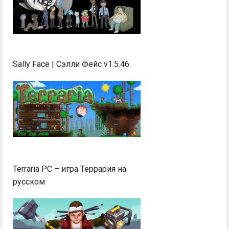
Sally Face | Сэлли Фейс v1.5.46
Terraria PC – игра Террария на
русском