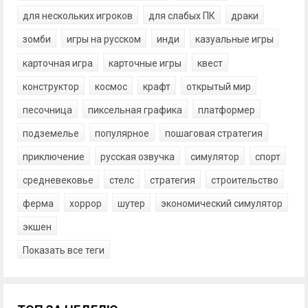
для нескольких игроков
для слабых ПК
драки
зомби
игры на русском
инди
казуальные игры
карточная игра
карточные игры
квест
конструктор
космос
крафт
открытый мир
песочница
пиксельная графика
платформер
подземелье
популярное
пошаговая стратегия
приключение
русская озвучка
симулятор
спорт
средневековье
стелс
стратегия
строительство
ферма
хоррор
шутер
экономический симулятор
экшен
Показать все теги