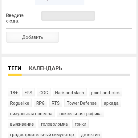
Введите
сюда:
ТЕГИ
КАЛЕНДАРЬ
18+
FPS
GOG
Hack and slash
point-and-click
Roguelike
RPG
RTS
Tower Defense
аркада
визуальная новелла
воксельная графика
выживание
головоломка
гонки
градостроительный симулятор
детектив