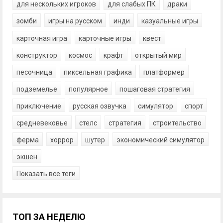
для нескольких игроков
для слабых ПК
драки
зомби
игры на русском
инди
казуальные игры
карточная игра
карточные игры
квест
конструктор
космос
крафт
открытый мир
песочница
пиксельная графика
платформер
подземелье
популярное
пошаговая стратегия
приключение
русская озвучка
симулятор
спорт
средневековье
стелс
стратегия
строительство
ферма
хоррор
шутер
экономический симулятор
экшен
Показать все теги
ТОП ЗА НЕДЕЛЮ