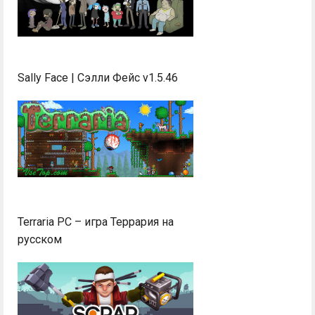
Sally Face | Сэлли Фейс v1.5.46
Terraria PC – игра Террария на
русском