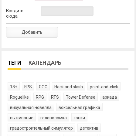
Введите
сюда:
ТЕГИ
КАЛЕНДАРЬ
18+
FPS
GOG
Hack and slash
point-and-click
Roguelike
RPG
RTS
Tower Defense
аркада
визуальная новелла
воксельная графика
выживание
головоломка
гонки
градостроительный симулятор
детектив