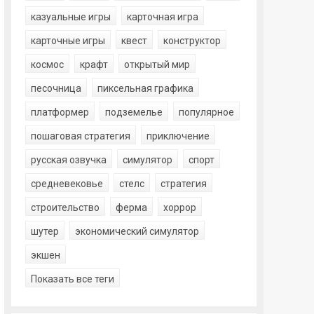
казуальные игры
карточная игра
карточные игры
квест
конструктор
космос
крафт
открытый мир
песочница
пиксельная графика
платформер
подземелье
популярное
пошаговая стратегия
приключение
русская озвучка
симулятор
спорт
средневековье
стелс
стратегия
строительство
ферма
хоррор
шутер
экономический симулятор
экшен
Показать все теги