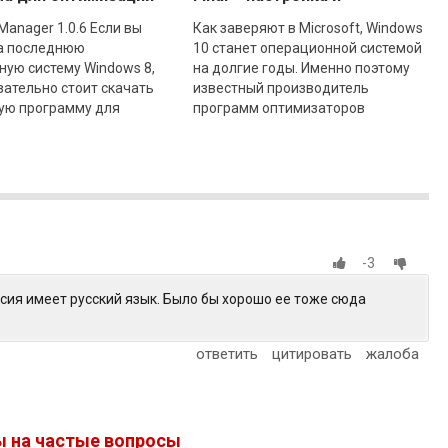
йки Windows 8
оптимизация Windows 10
Manager 1.0.6 Если вы
Как заверяют в Microsoft, Windows
а последнюю
10 станет операционной системой
ую систему Windows 8,
на долгие годы. Именно поэтому
зательно стоит скачать
известный производитель
ую программу для
программ оптимизаторов
ии и настройки
Yamicsoft выпустил программу
Windows 8 Manager.
«Windows 10 Manager».
-3
сия имеет русский язык. Было бы хорошо ее тоже сюда
ответить
цитировать
жалоба
ы на частые вопросы