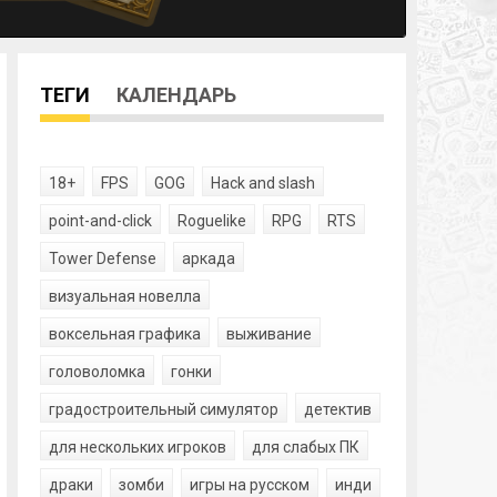
ТЕГИ
КАЛЕНДАРЬ
18+
FPS
GOG
Hack and slash
point-and-click
Roguelike
RPG
RTS
Tower Defense
аркада
визуальная новелла
воксельная графика
выживание
головоломка
гонки
градостроительный симулятор
детектив
для нескольких игроков
для слабых ПК
драки
зомби
игры на русском
инди