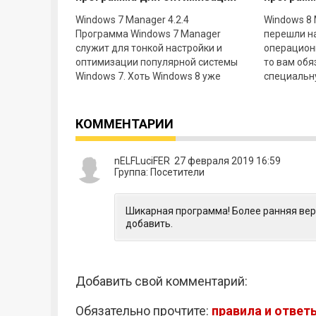
Windows 7
и настро
Windows 7 Manager 4.2.4
Windows 8 
Программа Windows 7 Manager
перешли н
служит для тонкой настройки и
операционн
оптимизации популярной системы
то вам обя
Windows 7. Хоть Windows 8 уже
специальн
давно вышла, но семерка по-
оптимизац
прежнему остается любимой
Yamicsoft 
КОММЕНТАРИИ
nELFLuciFER 27 февраля 2019 16:59
Группа: Посетители
Шикарная программа! Более ранняя вер
добавить.
Добавить свой комментарий:
Обязательно прочтите:
правила и ответ