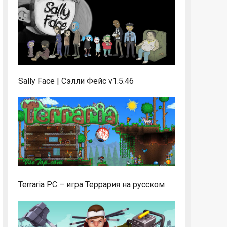
Sally Face | Сэлли Фейс v1.5.46
Terraria PC – игра Террария на русском