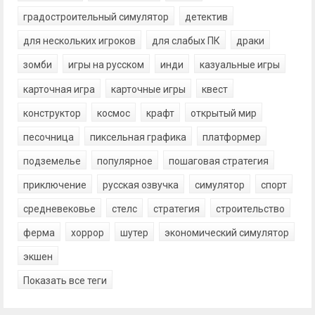
градостроительный симулятор
детектив
для нескольких игроков
для слабых ПК
драки
зомби
игры на русском
инди
казуальные игры
карточная игра
карточные игры
квест
конструктор
космос
крафт
открытый мир
песочница
пиксельная графика
платформер
подземелье
популярное
пошаговая стратегия
приключение
русская озвучка
симулятор
спорт
средневековье
стелс
стратегия
строительство
ферма
хоррор
шутер
экономический симулятор
экшен
Показать все теги