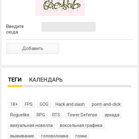
Введите
сюда:
ТЕГИ
КАЛЕНДАРЬ
18+
FPS
GOG
Hack and slash
point-and-click
Roguelike
RPG
RTS
Tower Defense
аркада
визуальная новелла
воксельная графика
выживание
головоломка
гонки