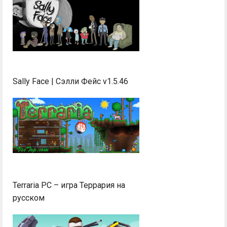
Sally Face | Сэлли Фейс v1.5.46
Terraria PC – игра Террария на
русском