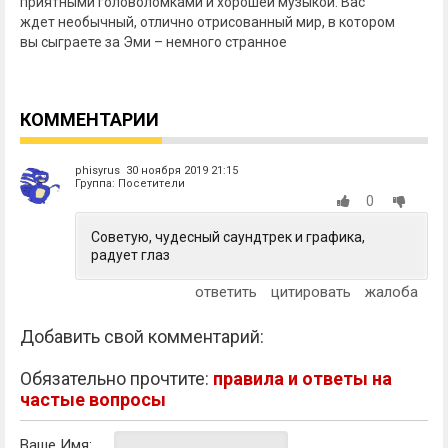
приятными головоломками и хорошей музыкой. Вас
ждет необычный, отлично отрисованный мир, в котором
вы сыграете за Эми – немного странное
КОММЕНТАРИИ
phisyrus 30 ноября 2019 21:15
Группа: Посетители
0
Советую, чудесный саундтрек и графика,
радует глаз
ответить
цитировать
жалоба
Добавить свой комментарий:
Обязательно прочтите:
правила и ответы на
частые вопросы
Ваше Имя: