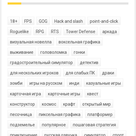
18+
FPS
GOG
Hack and slash
point-and-click
Roguelike
RPG
RTS
Tower Defense
аркада
визуальная новелла
воксельная графика
выживание
головоломка
гонки
градостроительный симулятор
детектив
для нескольких игроков
для слабых ПК
драки
зомби
игры на русском
инди
казуальные игры
карточная игра
карточные игры
квест
конструктор
космос
крафт
открытый мир
песочница
пиксельная графика
платформер
подземелье
популярное
пошаговая стратегия
приключение
русская озвучка
симулятор
спорт