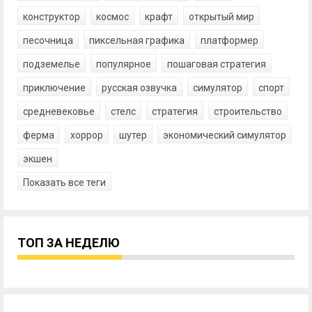
конструктор
космос
крафт
открытый мир
песочница
пиксельная графика
платформер
подземелье
популярное
пошаговая стратегия
приключение
русская озвучка
симулятор
спорт
средневековье
стелс
стратегия
строительство
ферма
хоррор
шутер
экономический симулятор
экшен
Показать все теги
ТОП ЗА НЕДЕЛЮ