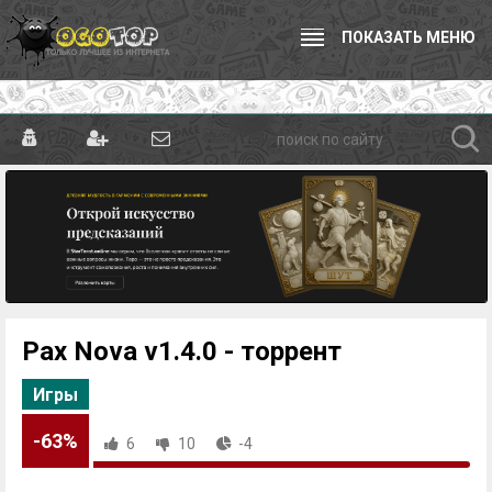
ПОКАЗАТЬ МЕНЮ
Pax Nova v1.4.0 - торрент
Игры
-63%
6
10
-4