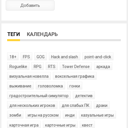
ТЕГИ
КАЛЕНДАРЬ
18+
FPS
GOG
Hack and slash
point-and-click
Roguelike
RPG
RTS
Tower Defense
аркада
визуальная новелла
воксельная графика
выживание
головоломка
гонки
градостроительный симулятор
детектив
для нескольких игроков
для слабых ПК
драки
зомби
игры на русском
инди
казуальные игры
карточная игра
карточные игры
квест