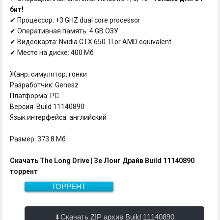
бит!
✔ Процессор: +3 GHZ dual core processor
✔ Оперативная память: 4 GB ОЗУ
✔ Видеокарта: Nvidia GTX 650 TI or AMD equivalent
✔ Место на диске: 400 Мб
Жанр: симулятор, гонки
Разработчик: Genesz
Платформа: PC
Версия: Build 11140890
Язык интерфейса: английский
Размер: 373.8 Мб
Скачать The Long Drive | Зе Лонг Драйв Build 11140890
торрент
ТОРРЕНТ
373.8 Мб
Скачать
Скачать ZIP архив Build 11140890