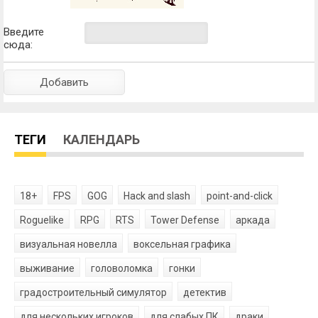
Введите
сюда:
ТЕГИ
КАЛЕНДАРЬ
18+
FPS
GOG
Hack and slash
point-and-click
Roguelike
RPG
RTS
Tower Defense
аркада
визуальная новелла
воксельная графика
выживание
головоломка
гонки
градостроительный симулятор
детектив
для нескольких игроков
для слабых ПК
драки