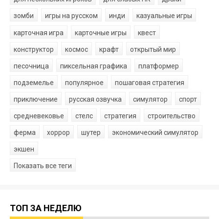
зомби
игры на русском
инди
казуальные игры
карточная игра
карточные игры
квест
конструктор
космос
крафт
открытый мир
песочница
пиксельная графика
платформер
подземелье
популярное
пошаговая стратегия
приключение
русская озвучка
симулятор
спорт
средневековье
стелс
стратегия
строительство
ферма
хоррор
шутер
экономический симулятор
экшен
Показать все теги
ТОП ЗА НЕДЕЛЮ