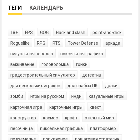
ТЕГИ
КАЛЕНДАРЬ
18+
FPS
GOG
Hack and slash
point-and-click
Roguelike
RPG
RTS
Tower Defense
аркада
визуальная новелла
воксельная графика
выживание
головоломка
гонки
градостроительный симулятор
детектив
для нескольких игроков
для слабых ПК
драки
зомби
игры на русском
инди
казуальные игры
карточная игра
карточные игры
квест
конструктор
космос
крафт
открытый мир
песочница
пиксельная графика
платформер
подземелье
популярное
пошаговая стратегия