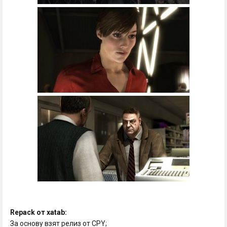
Repack от xatab:
За основу взят релиз от CPY;