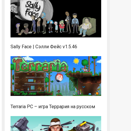
Sally Face | Сэлли Фейс v1.5.46
Terraria PC – игра Террария на русском