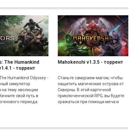
s: The Humankind
Mahokenshi v1.3.5 - торрент
1.4.1 - торрент
 The Humankind Odyssey -
Станьте самураем-магом, чтобы
чный симулятор
защитить магические острова от
 на тему эволюции
Скверны. В этой карточной
Начните свой путь в
приключенческой RPG, вы будете
огенового периода.
сражаться при помощи меча и
а далеких предков
магии! Изначально вам будет
чтобы помочь им
предложено выбрать дом к