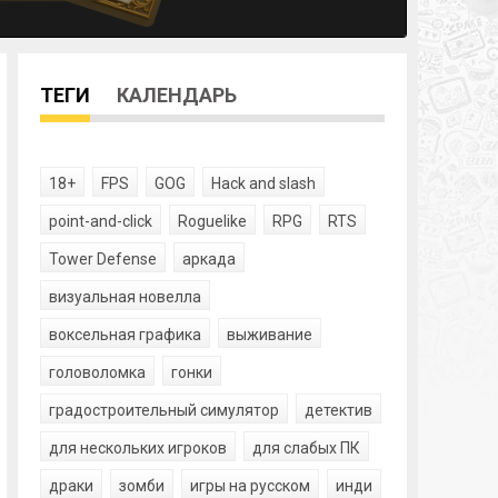
ТЕГИ
КАЛЕНДАРЬ
18+
FPS
GOG
Hack and slash
point-and-click
Roguelike
RPG
RTS
Tower Defense
аркада
визуальная новелла
воксельная графика
выживание
головоломка
гонки
градостроительный симулятор
детектив
для нескольких игроков
для слабых ПК
драки
зомби
игры на русском
инди