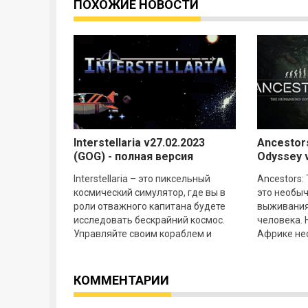
ПОХОЖИЕ НОВОСТИ
Interstellaria v27.02.2023
Ancestor
(GOG) - полная версия
Odyssey v
Interstellaria – это пиксельный
Ancestors:
космический симулятор, где вы в
это необы
роли отважного капитана будете
выживания
исследовать бескрайний космос.
человека. 
Управляйте своим кораблем и
Африке не
экипажем, исследуйте планеты,
Сыграйте з
выполняйте
человека, 
КОММЕНТАРИИ