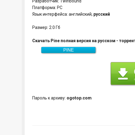
Разработчик: Twirlbound
Платформа: PC
Язык интерфейса: английский,
русский
Размер: 2.0 Гб
Скачать Pine полная версия на русском - торрен
PINE
Скачать
2.0 Гб
Пароль к архиву:
ogotop.com