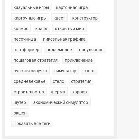
казуальные игры
карточная игра
карточные игры
квест
конструктор
космос
крафт
открытый мир
песочница
пиксельная графика
платформер
подземелье
популярное
пошаговая стратегия
приключение
русская озвучка
симулятор
спорт
средневековье
стелс
стратегия
строительство
ферма
хоррор
шутер
экономический симулятор
экшен
Показать все теги