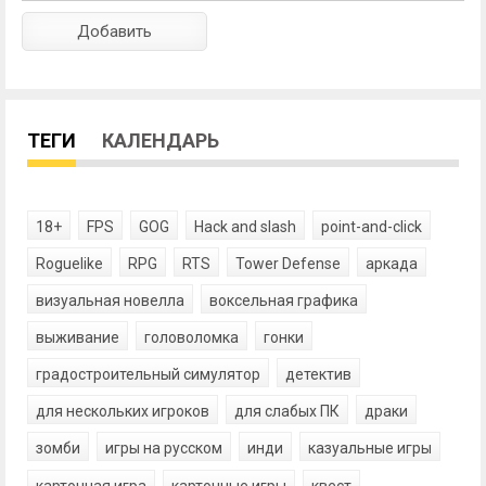
ТЕГИ
КАЛЕНДАРЬ
18+
FPS
GOG
Hack and slash
point-and-click
Roguelike
RPG
RTS
Tower Defense
аркада
визуальная новелла
воксельная графика
выживание
головоломка
гонки
градостроительный симулятор
детектив
для нескольких игроков
для слабых ПК
драки
зомби
игры на русском
инди
казуальные игры