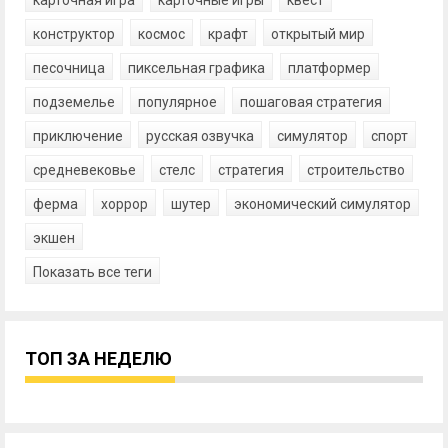
карточная игра
карточные игры
квест
конструктор
космос
крафт
открытый мир
песочница
пиксельная графика
платформер
подземелье
популярное
пошаговая стратегия
приключение
русская озвучка
симулятор
спорт
средневековье
стелс
стратегия
строительство
ферма
хоррор
шутер
экономический симулятор
экшен
Показать все теги
ТОП ЗА НЕДЕЛЮ