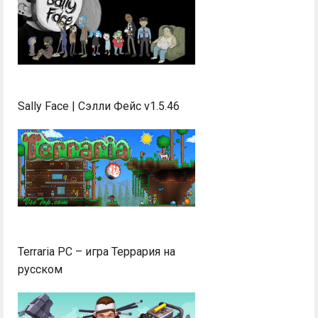
Sally Face | Сэлли Фейс v1.5.46
Terraria PC – игра Террария на
русском