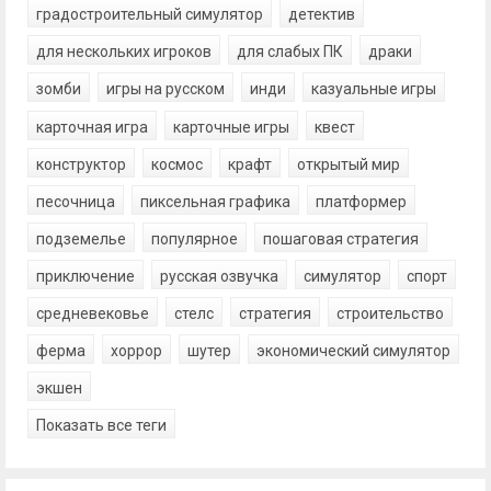
градостроительный симулятор
детектив
для нескольких игроков
для слабых ПК
драки
зомби
игры на русском
инди
казуальные игры
карточная игра
карточные игры
квест
конструктор
космос
крафт
открытый мир
песочница
пиксельная графика
платформер
подземелье
популярное
пошаговая стратегия
приключение
русская озвучка
симулятор
спорт
средневековье
стелс
стратегия
строительство
ферма
хоррор
шутер
экономический симулятор
экшен
Показать все теги