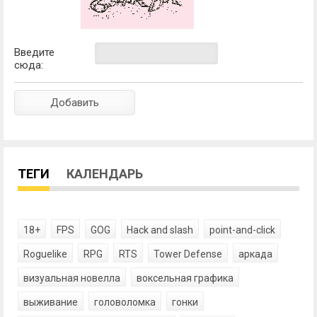
Введите
сюда:
ТЕГИ
КАЛЕНДАРЬ
18+
FPS
GOG
Hack and slash
point-and-click
Roguelike
RPG
RTS
Tower Defense
аркада
визуальная новелла
воксельная графика
выживание
головоломка
гонки