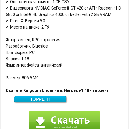
✔ Оперативная память: 1 GB ОЗУ
✔ Видеокарта: NVIDIA® GeForce® GT 420 or ATI™ Radeon™ HD
6850 or Intel® HD Graphics 4000 or better with 2 GB VRAM
✔ DirectX: Версии 9.0
✔ Место на диске: 2 Гб
Жанр: экшен, RPG, стратегия
Разработчик: Blueside
Платформа: PC
Версия: 1.18
Язык интерфейса: английский
Размер: 806.9 Мб
Скачать Kingdom Under Fire: Heroes v1.18 - торрент
ТОРРЕНТ
806.9 Мб
Скачать