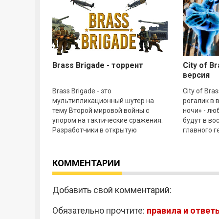
Brass Brigade - торрент
City of B
версия
Brass Brigade - это
City of Br
мультипликационный шутер на
рогалик в 
тему Второй мировой войны с
ночи» - лю
упором на тактические сражения.
будут в во
Разработчики в открытую
главного г
заявляют, что попытались
кнут. При 
смешать две популярные игры:
всем
КОММЕНТАРИИ
Добавить свой комментарий:
Обязательно прочтите:
правила и ответ