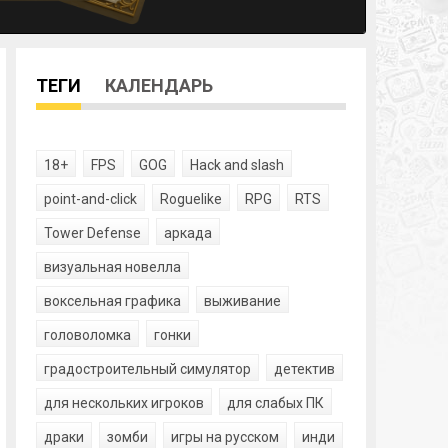
ТЕГИ
КАЛЕНДАРЬ
18+
FPS
GOG
Hack and slash
point-and-click
Roguelike
RPG
RTS
Tower Defense
аркада
визуальная новелла
воксельная графика
выживание
головоломка
гонки
градостроительный симулятор
детектив
для нескольких игроков
для слабых ПК
драки
зомби
игры на русском
инди