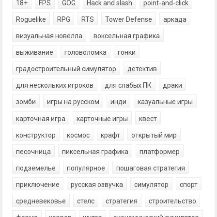
18+
FPS
GOG
Hack and slash
point-and-click
Roguelike
RPG
RTS
Tower Defense
аркада
визуальная новелла
воксельная графика
выживание
головоломка
гонки
градостроительный симулятор
детектив
для нескольких игроков
для слабых ПК
драки
зомби
игры на русском
инди
казуальные игры
карточная игра
карточные игры
квест
конструктор
космос
крафт
открытый мир
песочница
пиксельная графика
платформер
подземелье
популярное
пошаговая стратегия
приключение
русская озвучка
симулятор
спорт
средневековье
стелс
стратегия
строительство