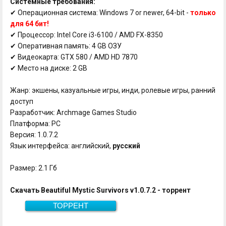
Системные требования:
✔ Операционная система: Windows 7 or newer, 64-bit -
только
для 64 бит!
✔ Процессор: Intel Core i3-6100 / AMD FX-8350
✔ Оперативная память: 4 GB ОЗУ
✔ Видеокарта: GTX 580 / AMD HD 7870
✔ Место на диске: 2 GB
Жанр: экшены, казуальные игры, инди, ролевые игры, ранний
доступ
Разработчик: Archmage Games Studio
Платформа: PC
Версия: 1.0.7.2
Язык интерфейса: английский,
русский
Размер: 2.1 Гб
Скачать Beautiful Mystic Survivors v1.0.7.2 - торрент
ТОРРЕНТ
Скачать
2.1 Гб