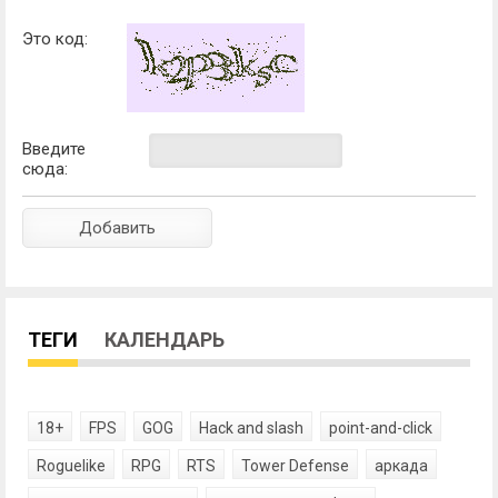
Это код:
Введите
сюда:
ТЕГИ
КАЛЕНДАРЬ
18+
FPS
GOG
Hack and slash
point-and-click
Roguelike
RPG
RTS
Tower Defense
аркада