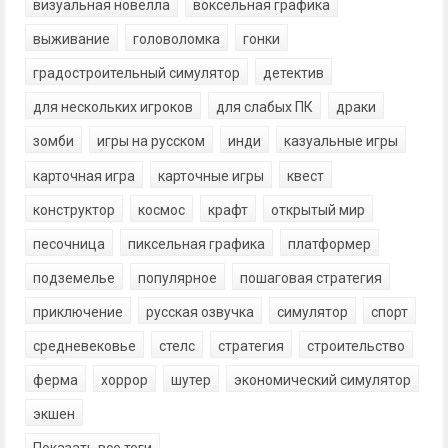
визуальная новелла
воксельная графика
выживание
головоломка
гонки
градостроительный симулятор
детектив
для нескольких игроков
для слабых ПК
драки
зомби
игры на русском
инди
казуальные игры
карточная игра
карточные игры
квест
конструктор
космос
крафт
открытый мир
песочница
пиксельная графика
платформер
подземелье
популярное
пошаговая стратегия
приключение
русская озвучка
симулятор
спорт
средневековье
стелс
стратегия
строительство
ферма
хоррор
шутер
экономический симулятор
экшен
Показать все теги