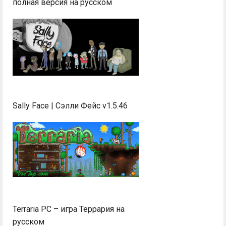
полная версия на русском
Sally Face | Сэлли Фейс v1.5.46
Terraria PC – игра Террария на
русском