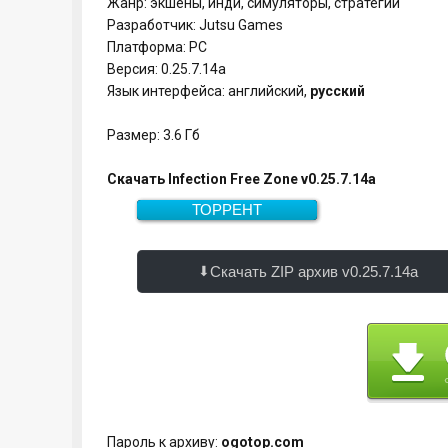
Жанр: экшены, инди, симуляторы, стратегии
Разработчик: Jutsu Games
Платформа: PC
Версия: 0.25.7.14a
Язык интерфейса: английский,
русский
Размер: 3.6 Гб
Скачать Infection Free Zone v0.25.7.14a
ТОРРЕНТ
Скачать
3.6 Гб
Скачать ZIP архив v0.25.7.14a
Пароль к архиву:
ogotop.com