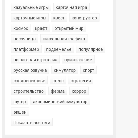
казуальные игры
карточная игра
карточные игры
квест
конструктор
космос
крафт
открытый мир
песочница
пиксельная графика
платформер
подземелье
популярное
пошаговая стратегия
приключение
русская озвучка
симулятор
спорт
средневековье
стелс
стратегия
строительство
ферма
хоррор
шутер
экономический симулятор
экшен
Показать все теги