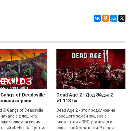
: Gangs of Deadsville
Dead Age 2 | Дэд Эйдж 2
 полная версия
v1.118.fix
d 3: Gangs of Deadsville
Dead Age 2 - это продолжение
 начало с флеш игр,
хорошего зомби экшена с
рошо знакомая серия
элементами RPG, рогалика и
тегий «Rebuild». Третья
пошаговой стратегии. Вторая