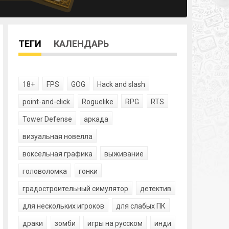
ТЕГИ
КАЛЕНДАРЬ
18+
FPS
GOG
Hack and slash
point-and-click
Roguelike
RPG
RTS
Tower Defense
аркада
визуальная новелла
воксельная графика
выживание
головоломка
гонки
градостроительный симулятор
детектив
для нескольких игроков
для слабых ПК
драки
зомби
игры на русском
инди