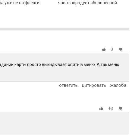
а уже не на флеш и
часть порадует обновленной
многими улучшениям.
графикой, наличием системы
фракций, а также огромной
открытой
0
оздании карты просто выкидывает опять в меню. А так меню
ответить
цитировать
жалоба
+3