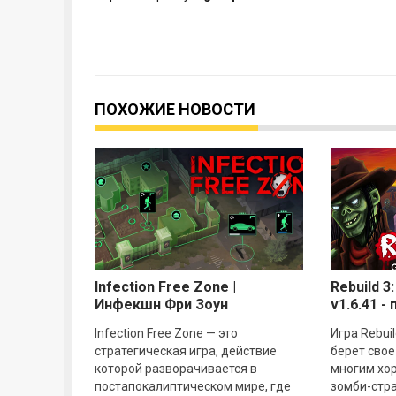
ПОХОЖИЕ НОВОСТИ
Infectiоn Free Zone |
Rebuild 3
Инфекшн Фри Зоун
v1.6.41 -
v0.25.10.25
Infection Free Zone — это
Игра Rebuil
стратегическая игра, действие
берет свое
которой разворачивается в
многим хо
постапокалиптическом мире, где
зомби-стра