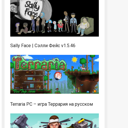
Sally Face | Сэлли Фейс v1.5.46
Terraria PC – игра Террария на русском