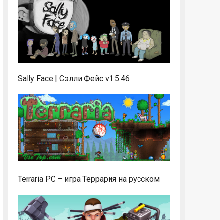
Sally Face | Сэлли Фейс v1.5.46
Terraria PC – игра Террария на русском