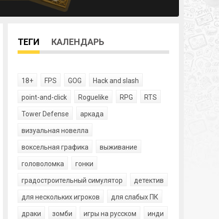
ТЕГИ
КАЛЕНДАРЬ
18+
FPS
GOG
Hack and slash
point-and-click
Roguelike
RPG
RTS
Tower Defense
аркада
визуальная новелла
воксельная графика
выживание
головоломка
гонки
градостроительный симулятор
детектив
для нескольких игроков
для слабых ПК
драки
зомби
игры на русском
инди