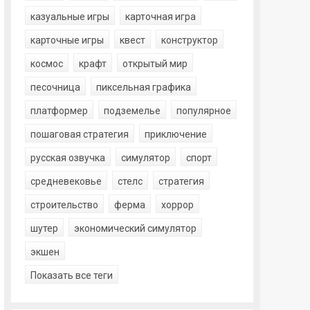
казуальные игры
карточная игра
карточные игры
квест
конструктор
космос
крафт
открытый мир
песочница
пиксельная графика
платформер
подземелье
популярное
пошаговая стратегия
приключение
русская озвучка
симулятор
спорт
средневековье
стелс
стратегия
строительство
ферма
хоррор
шутер
экономический симулятор
экшен
Показать все теги