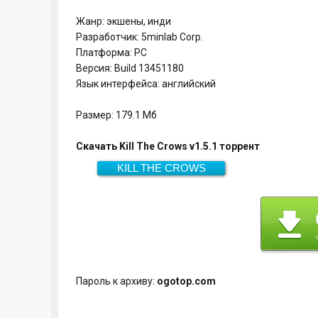
Жанр: экшены, инди
Разработчик: 5minlab Corp.
Платформа: PC
Версия: Build 13451180
Язык интерфейса: английский
Размер: 179.1 Мб
Скачать Kill The Crows v1.5.1 торрент
KILL THE CROWS
179.1 Мб
Скачать
Пароль к архиву:
ogotop.com