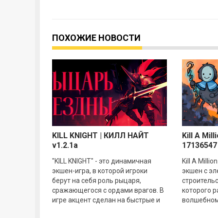
ПОХОЖИЕ НОВОСТИ
KILL KNIGHT | КИЛЛ НАЙТ
Kill A Mill
v1.2.1a
17136547
"KILL KNIGHT" - это динамичная
Kill A Mill
экшен-игра, в которой игроки
экшен с эл
берут на себя роль рыцаря,
строительс
сражающегося с ордами врагов. В
которого р
игре акцент сделан на быстрые и
волшебном
зрелищные бои, требующие от
ордами кры