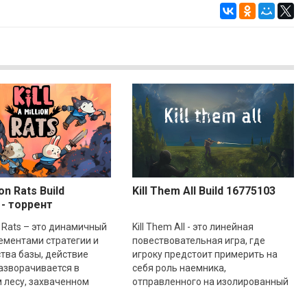
ion Rats Build
Kill Them All Build 16775103
 - торрент
ion Rats – это динамичный
Kill Them All - это линейная
ементами стратегии и
повествовательная игра, где
тва базы, действие
игроку предстоит примерить на
азворачивается в
себя роль наемника,
 лесу, захваченном
отправленного на изолированный
с. Вы играете за
остров Серенити. Ситуация на