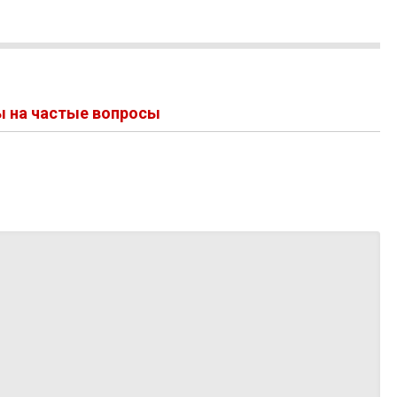
енного
острове крайне напряженная
ы на частые вопросы