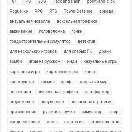
18+
FPS
GOG
Hack and slash
point-and-click
Roguelike
RPG
RTS
Tower Defense
аркада
визуальная новелла
воксельная графика
выживание
головоломка
гонки
градостроительный симулятор
детектив
для нескольких игроков
для слабых ПК
драки
зомби
игры на русском
инди
казуальные игры
карточная игра
карточные игры
квест
конструктор
космос
крафт
открытый мир
песочница
пиксельная графика
платформер
подземелье
популярное
пошаговая стратегия
приключение
русская озвучка
симулятор
спорт
средневековье
стелс
стратегия
строительство
ферма
хоррор
шутер
экономический симулятор