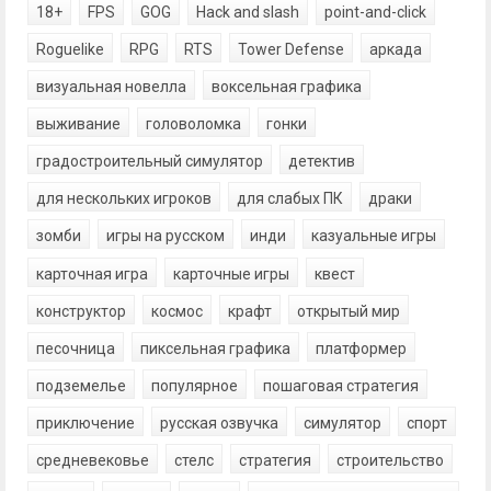
18+
FPS
GOG
Hack and slash
point-and-click
Roguelike
RPG
RTS
Tower Defense
аркада
визуальная новелла
воксельная графика
выживание
головоломка
гонки
градостроительный симулятор
детектив
для нескольких игроков
для слабых ПК
драки
зомби
игры на русском
инди
казуальные игры
карточная игра
карточные игры
квест
конструктор
космос
крафт
открытый мир
песочница
пиксельная графика
платформер
подземелье
популярное
пошаговая стратегия
приключение
русская озвучка
симулятор
спорт
средневековье
стелс
стратегия
строительство