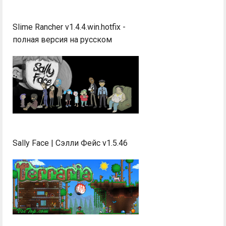
Slime Rancher v1.4.4.win.hotfix -
полная версия на русском
Sally Face | Сэлли Фейс v1.5.46