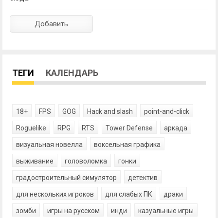
ТЕГИ
КАЛЕНДАРЬ
18+
FPS
GOG
Hack and slash
point-and-click
Roguelike
RPG
RTS
Tower Defense
аркада
визуальная новелла
воксельная графика
выживание
головоломка
гонки
градостроительный симулятор
детектив
для нескольких игроков
для слабых ПК
драки
зомби
игры на русском
инди
казуальные игры