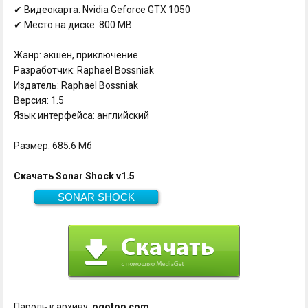
✔ Видеокарта: Nvidia Geforce GTX 1050
✔ Место на диске: 800 MB
Жанр: экшен, приключение
Разработчик: Raphael Bossniak
Издатель: Raphael Bossniak
Версия: 1.5
Язык интерфейса: английский
Размер: 685.6 Мб
Скачать Sonar Shock v1.5
SONAR SHOCK
685.6 Мб
Скачать
Пароль к архиву:
ogotop.com