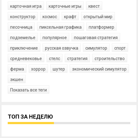
карточная игра
карточные игры
квест
конструктор
космос
крафт
открытый мир
песочница
пиксельная графика
платформер
подземелье
популярное
пошаговая стратегия
приключение
русская озвучка
симулятор
спорт
средневековье
стелс
стратегия
строительство
ферма
хоррор
шутер
экономический симулятор
экшен
Показать все теги
ТОП ЗА НЕДЕЛЮ