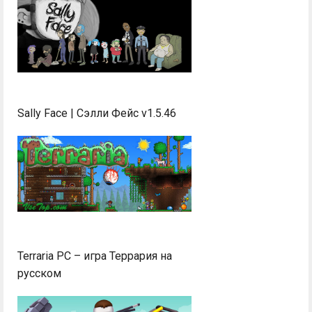
Sally Face | Сэлли Фейс v1.5.46
Terraria PC – игра Террария на
русском