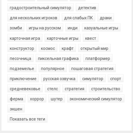
градостроительный симулятор
детектив
для нескольких игроков
для слабых ПК
драки
зомби
игры на русском
инди
казуальные игры
карточная игра
карточные игры
квест
конструктор
космос
крафт
открытый мир
песочница
пиксельная графика
платформер
подземелье
популярное
пошаговая стратегия
приключение
русская озвучка
симулятор
спорт
средневековье
стелс
стратегия
строительство
ферма
хоррор
шутер
экономический симулятор
экшен
Показать все теги