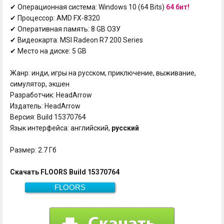
✔ Операционная система: Windows 10 (64 Bits)
64 бит!
✔ Процессор: AMD FX-8320
✔ Оперативная память: 8 GB ОЗУ
✔ Видеокарта: MSI Radeon R7 200 Series
✔ Место на диске: 5 GB
Жанр: инди, игры на русском, приключение, выживание,
симулятор, экшен
Разработчик: HeadArrow
Издатель: HeadArrow
Версия: Build 15370764
Язык интерфейса: английский,
русский
Размер: 2.7 Гб
Скачать FLOORS Build 15370764
FLOORS
Скачать
2.7 Гб