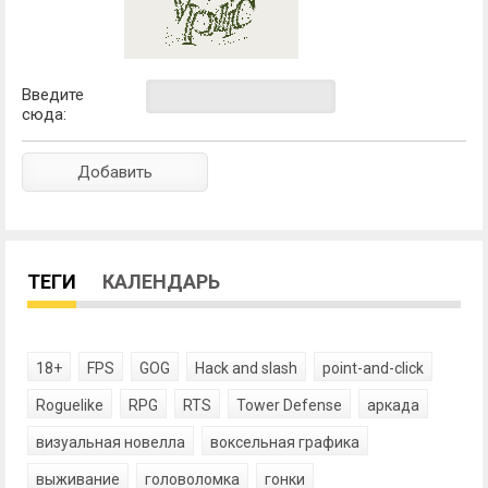
Введите
сюда:
ТЕГИ
КАЛЕНДАРЬ
18+
FPS
GOG
Hack and slash
point-and-click
Roguelike
RPG
RTS
Tower Defense
аркада
визуальная новелла
воксельная графика
выживание
головоломка
гонки