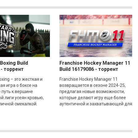
Boxing Build
Franchise Hockey Manager 11
 - торрент
Build 16179086 - торрент
oxing – это жесткая и
Franchise Hockey Manager 11
я игра о боксе на
возвращается в сезоне 2024-25,
е путь к вершине
предлагая новые возможности,
й лиги усеян кровью,
которые делают игру еще более
личной смекалкой.
аутентичной и захватывающей для
браз аутсайдера, игрок
любителей хоккейных стратегий. В
ак никто
этой версии