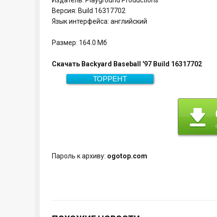
Версия: Build 16317702
Язык интерфейса: английский
Размер: 164.0 Мб
Скачать Backyard Baseball '97 Build 16317702
ТОРРЕНТ
164.0 Мб
Скачать
Пароль к архиву:
ogotop.com