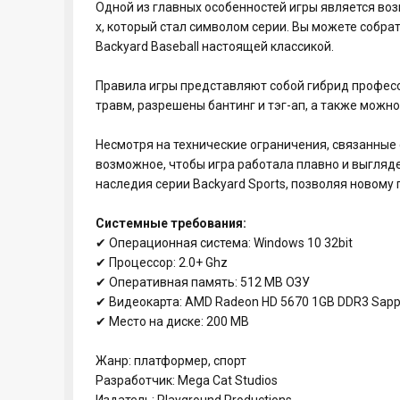
Одной из главных особенностей игры является во
х, который стал символом серии. Вы можете собра
Backyard Baseball настоящей классикой.
Правила игры представляют собой гибрид професси
травм, разрешены бантинг и тэг-ап, а также можно
Несмотря на технические ограничения, связанные 
возможное, чтобы игра работала плавно и выгляде
наследия серии Backyard Sports, позволяя новому 
Системные требования:
✔ Операционная система: Windows 10 32bit
✔ Процессор: 2.0+ Ghz
✔ Оперативная память: 512 MB ОЗУ
✔ Видеокарта: AMD Radeon HD 5670 1GB DDR3 Sapp
✔ Место на диске: 200 MB
Жанр: платформер, спорт
Разработчик: Mega Cat Studios
Издатель: Playground Productions