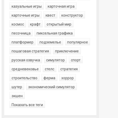
казуальные игры
карточная игра
карточные игры
квест
конструктор
космос
крафт
открытый мир
песочница
пиксельная графика
платформер
подземелье
популярное
пошаговая стратегия
приключение
русская озвучка
симулятор
спорт
средневековье
стелс
стратегия
строительство
ферма
хоррор
шутер
экономический симулятор
экшен
Показать все теги