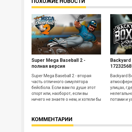
ПОХОЖИЕ НОВОСТИ
Super Mega Baseball 2 -
Backyard 
полная версия
17232568
Super Mega Baseball 2 - вторая
Backyard B
часть отличного симулятора
атмосферна
бейсбола. Если вам по душе этот
улицах, гд
спорт или, наоборот, если вы
нелегально
ничего не знаете о нем, и хотели бы
потами и у
попробовать, то можете узнать
Воплощая о
очень много о
начинает к
КОММЕНТАРИИ