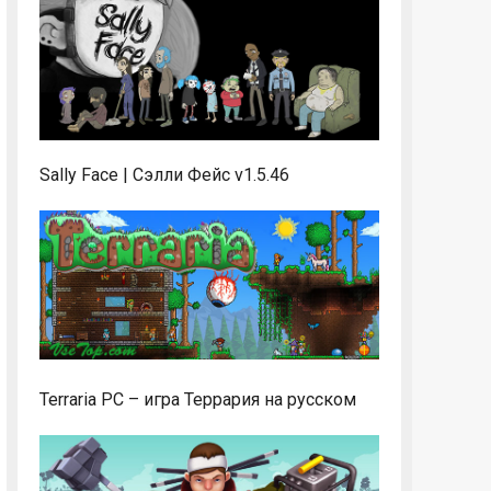
Sally Face | Сэлли Фейс v1.5.46
Terraria PC – игра Террария на русском