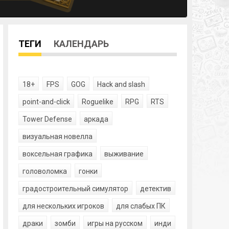
ТЕГИ
КАЛЕНДАРЬ
18+
FPS
GOG
Hack and slash
point-and-click
Roguelike
RPG
RTS
Tower Defense
аркада
визуальная новелла
воксельная графика
выживание
головоломка
гонки
градостроительный симулятор
детектив
для нескольких игроков
для слабых ПК
драки
зомби
игры на русском
инди