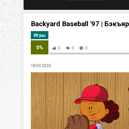
Backyard Baseball '97 | Бэкъя
Игры
0%
0
0
0
18.03.2025