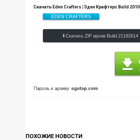
Скачать Eden Crafters | Эден Крафтерс Build 201
EDEN CRAFTERS
Скачать
1.3 Гб
Скачать ZIP архив Build 21182614
Пароль к архиву:
ogotop.com
ПОХОЖИЕ НОВОСТИ