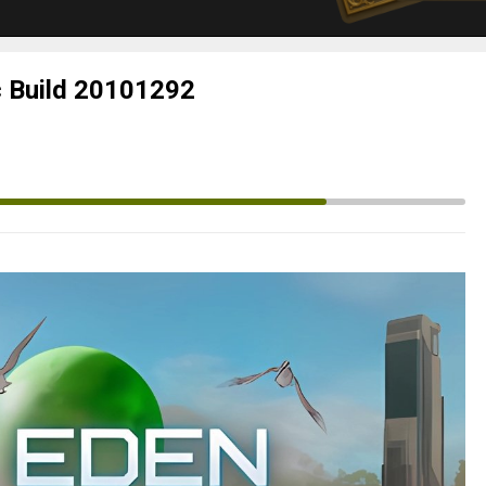
с Build 20101292