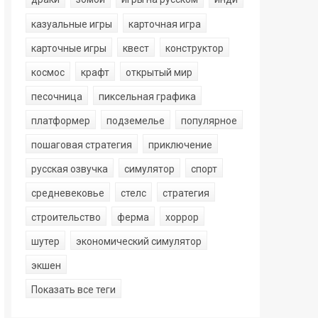
казуальные игры
карточная игра
карточные игры
квест
конструктор
космос
крафт
открытый мир
песочница
пиксельная графика
платформер
подземелье
популярное
пошаговая стратегия
приключение
русская озвучка
симулятор
спорт
средневековье
стелс
стратегия
строительство
ферма
хоррор
шутер
экономический симулятор
экшен
Показать все теги