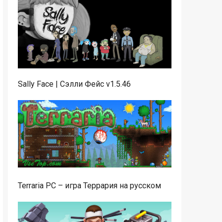
Sally Face | Сэлли Фейс v1.5.46
Terraria PC – игра Террария на русском