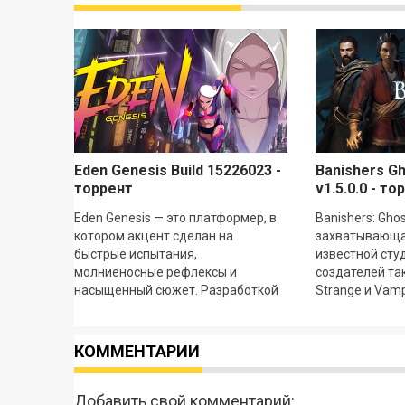
Eden Genesis Build 15226023 -
Banishers G
торрент
v1.5.0.0 - то
Eden Genesis — это платформер, в
Banishers: Gho
котором акцент сделан на
захватывающа
быстрые испытания,
известной сту
молниеносные рефлексы и
создателей таки
насыщенный сюжет. Разработкой
Strange и Vam
игры занималась та же команда,
разворачивает
что создала Aeterna Noctis. Игроки
КОММЕНТАРИИ
Добавить свой комментарий: