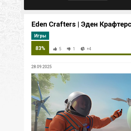
Eden Crafters | Эден Крафтер
Игры
83%
5
1
+4
28.09.2025