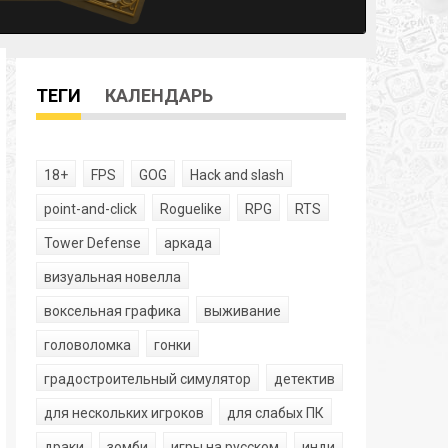
ТЕГИ
КАЛЕНДАРЬ
18+
FPS
GOG
Hack and slash
point-and-click
Roguelike
RPG
RTS
Tower Defense
аркада
визуальная новелла
воксельная графика
выживание
головоломка
гонки
градостроительный симулятор
детектив
для нескольких игроков
для слабых ПК
драки
зомби
игры на русском
инди