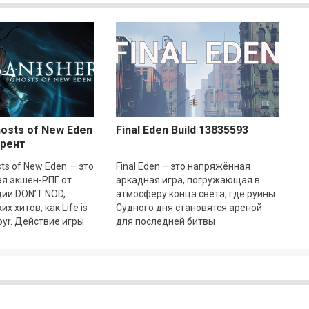
hosts of New Eden
Final Eden Build 13835593
ррент
sts of New Eden — это
Final Eden – это напряжённая
я экшен-РПГ от
аркадная игра, погружающая в
дии DON’T NOD,
атмосферу конца света, где руины
х хитов, как Life is
Судного дня становятся ареной
pyr. Действие игры
для последней битвы
ся в 1695 году в
человечества. Главная героиня
Лилит – молодая девушка,