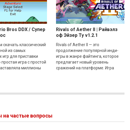
io Bros DDX / Супер
Rivals of Aether II | Райвэлз
рос
оф Эйзер Ту v1.2.1
м скачать классический
Rivals of Aether II — это
ной из самых
продолжение популярной инди-
 игр для приставки
игры в жанре файтинга, которое
 простая игра с простой
предлагает новый уровень
заставляла миллионы
сражений на платформе. Игра
одить ее снова и снова.
получила обновленные 3D
rio
визуальные эффекты, новые
механики и
ы на частые вопросы