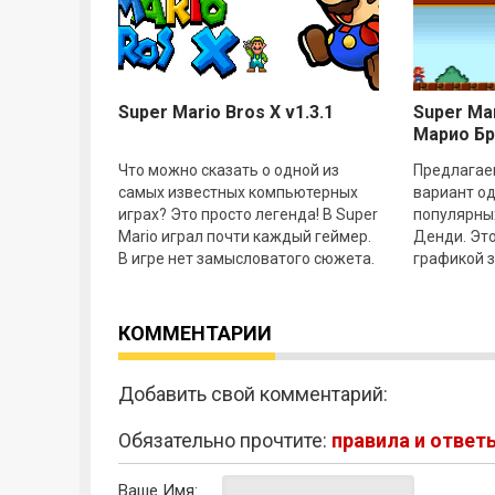
Super Mario Bros X v1.3.1
Super Mar
Марио Б
Что можно сказать о одной из
Предлагае
самых известных компьютерных
вариант од
играх? Это просто легенда! В Super
популярных
Mario играл почти каждый геймер.
Денди. Это
В игре нет замысловатого сюжета.
графикой 
Вы сантехник по имени Марио, вы
людей прох
должны
В Super Ma
КОММЕНТАРИИ
Добавить свой комментарий:
Обязательно прочтите:
правила и ответ
Ваше Имя: