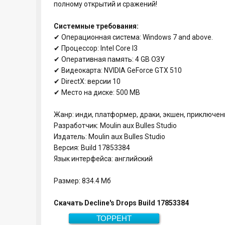
полному открытий и сражений!
Системные требования:
✔ Операционная система: Windows 7 and above.
✔ Процессор: Intel Core I3
✔ Оперативная память: 4 GB ОЗУ
✔ Видеокарта: NVIDIA GeForce GTX 510
✔ DirectX: версии 10
✔ Место на диске: 500 MB
Жанр: инди, платформер, драки, экшен, приключен
Разработчик: Moulin aux Bulles Studio
Издатель: Moulin aux Bulles Studio
Версия: Build 17853384
Язык интерфейса: английский
Размер: 834.4 Мб
Скачать Decline's Drops Build 17853384
ТОРРЕНТ
834.4 Мб
Скачать