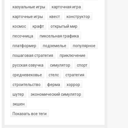
казуальные игры
карточная игра
карточные игры
квест
конструктор
космос
крафт
открытый мир
песочница
пиксельная графика
платформер
подземелье
популярное
пошаговая стратегия
приключение
русская озвучка
симулятор
спорт
средневековье
стелс
стратегия
строительство
ферма
хоррор
шутер
экономический симулятор
экшен
Показать все теги