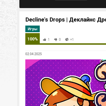
Decline's Drops | Деклайнс Д
Игры
100%
1
0
+1
02.04.2025