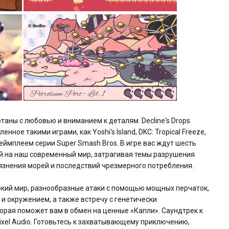
аны с любовью и вниманием к деталям. Decline's Drops
ное такими играми, как Yoshi's Island, DKC: Tropical Freeze,
м геймплеем серии Super Smash Bros. В игре вас ждут шесть
ой на наш современный мир, затрагивая темы разрушения
язнения морей и последствий чрезмерного потребления.
ркий мир, разнообразные атаки с помощью мощных перчаток,
и окружением, а также встречу с генетически
рая поможет вам в обмен на ценные «Капли». Саундтрек к
ixel Audio. Готовьтесь к захватывающему приключению,