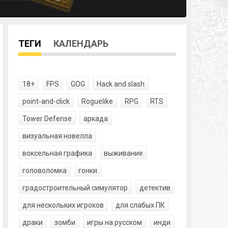
ТЕГИ
КАЛЕНДАРЬ
18+
FPS
GOG
Hack and slash
point-and-click
Roguelike
RPG
RTS
Tower Defense
аркада
визуальная новелла
воксельная графика
выживание
головоломка
гонки
градостроительный симулятор
детектив
для нескольких игроков
для слабых ПК
драки
зомби
игры на русском
инди