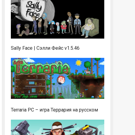
Sally Face | Сэлли Фейс v1.5.46
Terraria PC – игра Террария на русском