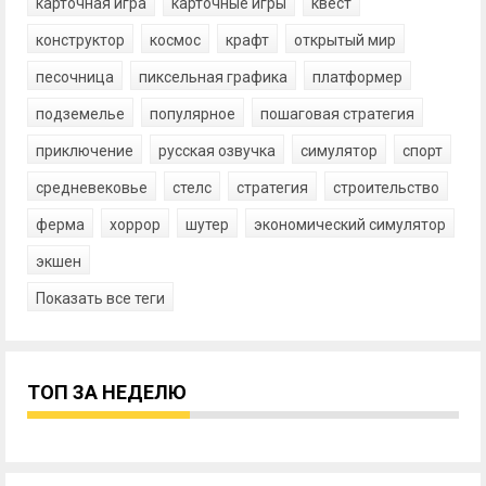
карточная игра
карточные игры
квест
конструктор
космос
крафт
открытый мир
песочница
пиксельная графика
платформер
подземелье
популярное
пошаговая стратегия
приключение
русская озвучка
симулятор
спорт
средневековье
стелс
стратегия
строительство
ферма
хоррор
шутер
экономический симулятор
экшен
Показать все теги
ТОП ЗА НЕДЕЛЮ