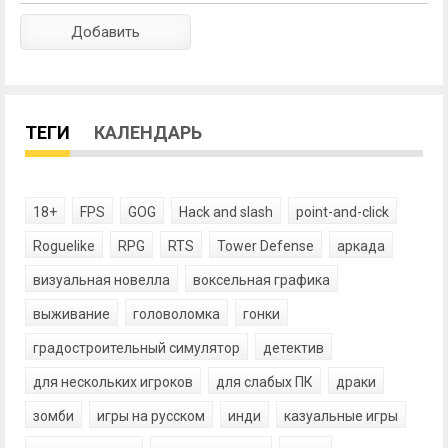
ТЕГИ
КАЛЕНДАРЬ
18+
FPS
GOG
Hack and slash
point-and-click
Roguelike
RPG
RTS
Tower Defense
аркада
визуальная новелла
воксельная графика
выживание
головоломка
гонки
градостроительный симулятор
детектив
для нескольких игроков
для слабых ПК
драки
зомби
игры на русском
инди
казуальные игры