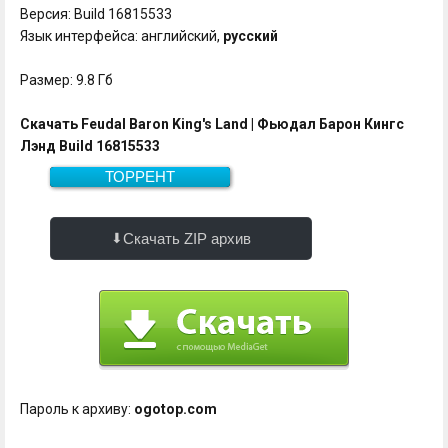
Версия: Build 16815533
Язык интерфейса: английский,
русский
Размер: 9.8 Гб
Скачать Feudal Baron King's Land | Фьюдал Барон Кингс
Лэнд Build 16815533
ТОРРЕНТ
Скачать
9.8 Гб
Скачать ZIP архив
Пароль к архиву:
ogotop.com