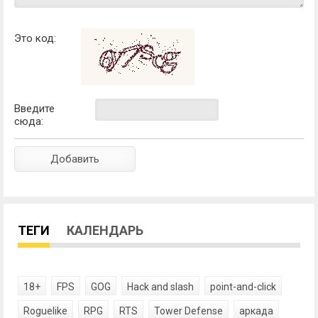
Это код:
Введите
сюда:
ТЕГИ
КАЛЕНДАРЬ
18+
FPS
GOG
Hack and slash
point-and-click
Roguelike
RPG
RTS
Tower Defense
аркада