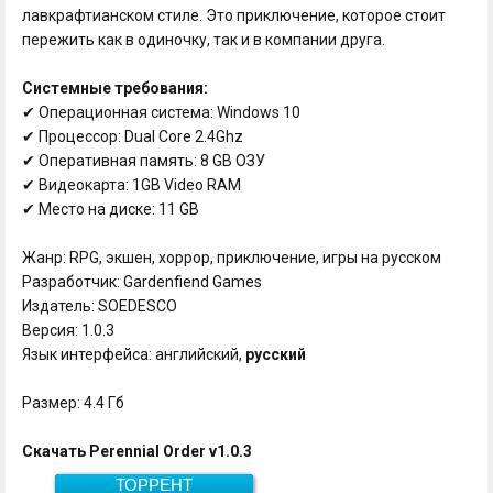
лавкрафтианском стиле. Это приключение, которое стоит
пережить как в одиночку, так и в компании друга.
Системные требования:
✔ Операционная система: Windows 10
✔ Процессор: Dual Core 2.4Ghz
✔ Оперативная память: 8 GB ОЗУ
✔ Видеокарта: 1GB Video RAM
✔ Место на диске: 11 GB
Жанр: RPG, экшен, хоррор, приключение, игры на русском
Разработчик: Gardenfiend Games
Издатель: SOEDESCO
Версия: 1.0.3
Язык интерфейса: английский,
русский
Размер: 4.4 Гб
Скачать Perennial Order v1.0.3
ТОРРЕНТ
Скачать
4.4 Гб