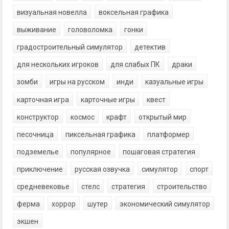
визуальная новелла
воксельная графика
выживание
головоломка
гонки
градостроительный симулятор
детектив
для нескольких игроков
для слабых ПК
драки
зомби
игры на русском
инди
казуальные игры
карточная игра
карточные игры
квест
конструктор
космос
крафт
открытый мир
песочница
пиксельная графика
платформер
подземелье
популярное
пошаговая стратегия
приключение
русская озвучка
симулятор
спорт
средневековье
стелс
стратегия
строительство
ферма
хоррор
шутер
экономический симулятор
экшен