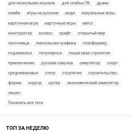
для нескольких игроков
для слабых ПК
драки
зомби
игры на русском
инди
казуальные игры
карточная игра
карточные игры
квест
конструктор
космос
крафт
открытый мир
песочница
пиксельная графика
платформер
подземелье
популярное
пошаговая стратегия
приключение
русская озвучка
симулятор
спорт
средневековье
стелс
стратегия
строительство
ферма
хоррор
шутер
экономический симулятор
экшен
Показать все теги
ТОП ЗА НЕДЕЛЮ