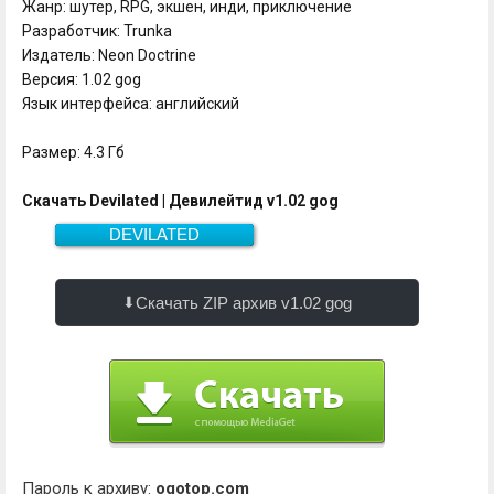
Жанр: шутер, RPG, экшен, инди, приключение
Разработчик: Trunka
Издатель: Neon Doctrine
Версия: 1.02 gog
Язык интерфейса: английский
Размер: 4.3 Гб
Скачать Devilated | Девилейтид v1.02 gog
DEVILATED
Скачать
4.3 Гб
Скачать ZIP архив v1.02 gog
Пароль к архиву:
ogotop.com