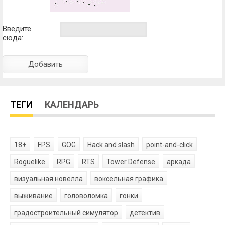
Введите
сюда:
ТЕГИ
КАЛЕНДАРЬ
18+
FPS
GOG
Hack and slash
point-and-click
Roguelike
RPG
RTS
Tower Defense
аркада
визуальная новелла
воксельная графика
выживание
головоломка
гонки
градостроительный симулятор
детектив