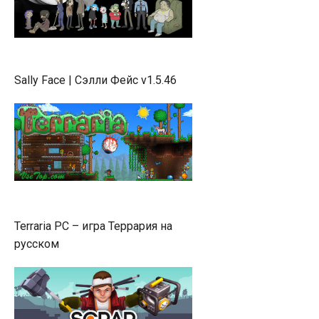
Sally Face | Сэлли Фейс v1.5.46
Terraria PC – игра Террария на
русском