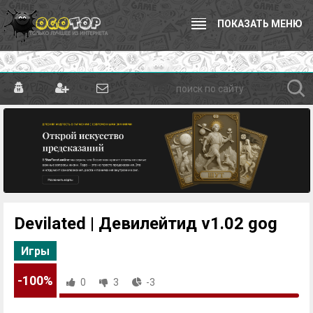
ПОКАЗАТЬ МЕНЮ
Devilated | Девилейтид v1.02 gog
Игры
-100%
0
3
-3