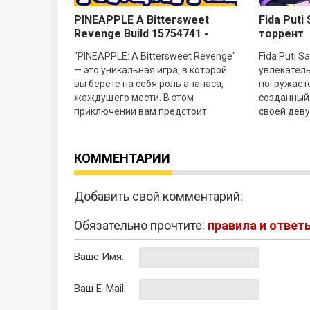
PINEAPPLE A Bittersweet
Fida Puti
Revenge Build 15754741 -
торрент
торрент
"PINEAPPLE: A Bittersweet Revenge"
Fida Puti S
— это уникальная игра, в которой
увлекатель
вы берете на себя роль ананаса,
погружает
жаждущего мести. В этом
созданный
приключении вам предстоит
своей дев
сразиться с различными врагами и
разворачи
деревянно
заснеженн
КОММЕНТАРИИ
Добавить свой комментарий:
Обязательно прочтите:
правила и ответ
Ваше Имя:
Ваш E-Mail: