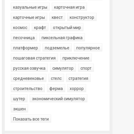
казуальные игры
карточная игра
карточные игры
квест
конструктор
космос
крафт
открытый мир
песочница
пиксельная графика
платформер
подземелье
популярное
пошаговая стратегия
приключение
русская озвучка
симулятор
спорт
средневековье
стелс
стратегия
строительство
ферма
хоррор
шутер
экономический симулятор
экшен
Показать все теги