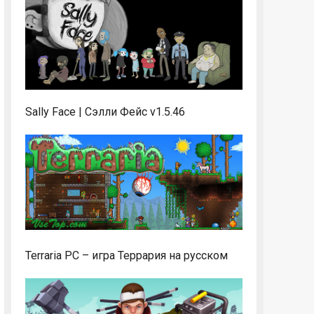
Sally Face | Сэлли Фейс v1.5.46
Terraria PC – игра Террария на русском