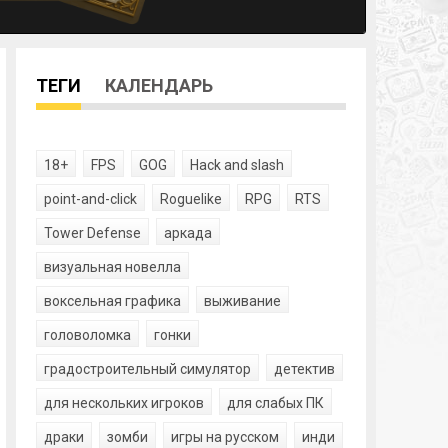
ТЕГИ
КАЛЕНДАРЬ
18+
FPS
GOG
Hack and slash
point-and-click
Roguelike
RPG
RTS
Tower Defense
аркада
визуальная новелла
воксельная графика
выживание
головоломка
гонки
градостроительный симулятор
детектив
для нескольких игроков
для слабых ПК
драки
зомби
игры на русском
инди