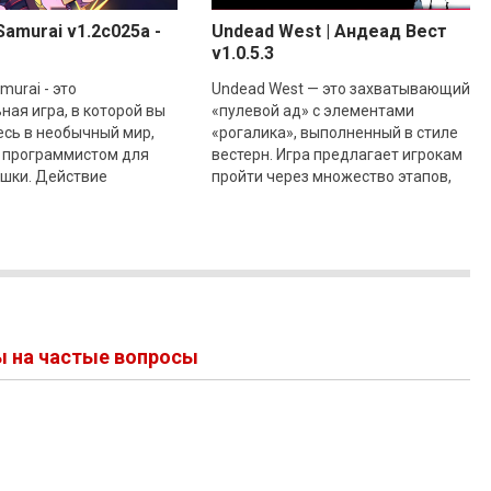
 Samurai v1.2c025a -
Undead West | Андеад Вест
v1.0.5.3
amurai - это
Undead West — это захватывающий
ная игра, в которой вы
«пулевой ад» с элементами
есь в необычный мир,
«рогалика», выполненный в стиле
 программистом для
вестерн. Игра предлагает игрокам
ушки. Действие
пройти через множество этапов,
вается в уютной
используя разнообразное оружие,
й хижине на
настойки на
ых
ы на частые вопросы