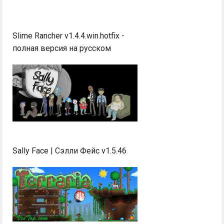
Slime Rancher v1.4.4.win.hotfix -
полная версия на русском
Sally Face | Сэлли Фейс v1.5.46