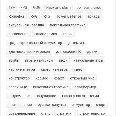
18+
FPS
GOG
Hack and slash
point-and-click
Roguelike
RPG
RTS
Tower Defense
аркада
визуальная новелла
воксельная графика
выживание
головоломка
гонки
градостроительный симулятор
детектив
для нескольких игроков
для слабых ПК
драки
зомби
игры на русском
инди
казуальные игры
карточная игра
карточные игры
квест
конструктор
космос
крафт
открытый мир
песочница
пиксельная графика
платформер
подземелье
популярное
пошаговая стратегия
приключение
русская озвучка
симулятор
спорт
средневековье
стелс
стратегия
строительство