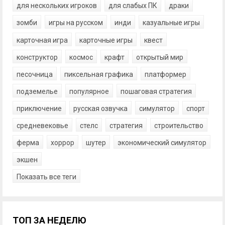
для нескольких игроков
для слабых ПК
драки
зомби
игры на русском
инди
казуальные игры
карточная игра
карточные игры
квест
конструктор
космос
крафт
открытый мир
песочница
пиксельная графика
платформер
подземелье
популярное
пошаговая стратегия
приключение
русская озвучка
симулятор
спорт
средневековье
стелс
стратегия
строительство
ферма
хоррор
шутер
экономический симулятор
экшен
Показать все теги
ТОП ЗА НЕДЕЛЮ