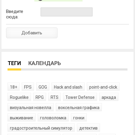
Введите
сюда:
ТЕГИ
КАЛЕНДАРЬ
18+
FPS
GOG
Hack and slash
point-and-click
Roguelike
RPG
RTS
Tower Defense
аркада
визуальная новелла
воксельная графика
выживание
головоломка
гонки
градостроительный симулятор
детектив