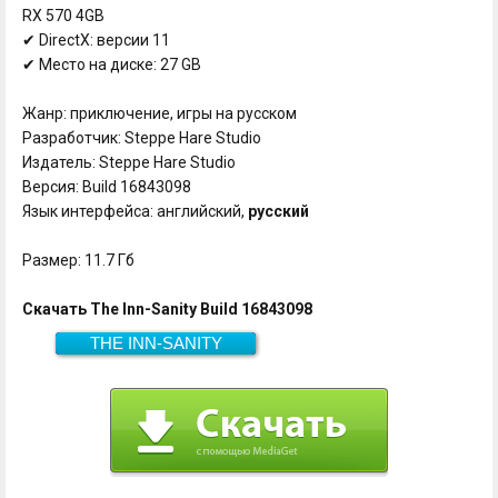
RX 570 4GB
✔ DirectX: версии 11
✔ Место на диске: 27 GB
Жанр: приключение, игры на русском
Разработчик: Steppe Hare Studio
Издатель: Steppe Hare Studio
Версия: Build 16843098
Язык интерфейса: английский,
русский
Размер: 11.7 Гб
Скачать The Inn-Sanity Build 16843098
THE INN-SANITY
Скачать
11.7 Гб