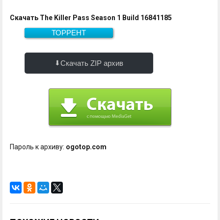
Скачать The Killer Pass Season 1 Build 16841185
ТОРРЕНТ
522.0 Мб
Скачать
Скачать ZIP архив
Пароль к архиву:
ogotop.com