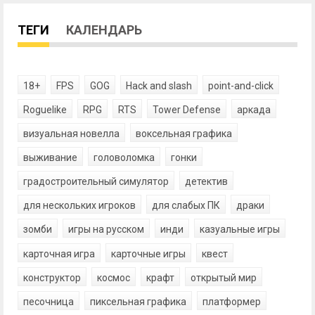
ТЕГИ
КАЛЕНДАРЬ
18+
FPS
GOG
Hack and slash
point-and-click
Roguelike
RPG
RTS
Tower Defense
аркада
визуальная новелла
воксельная графика
выживание
головоломка
гонки
градостроительный симулятор
детектив
для нескольких игроков
для слабых ПК
драки
зомби
игры на русском
инди
казуальные игры
карточная игра
карточные игры
квест
конструктор
космос
крафт
открытый мир
песочница
пиксельная графика
платформер