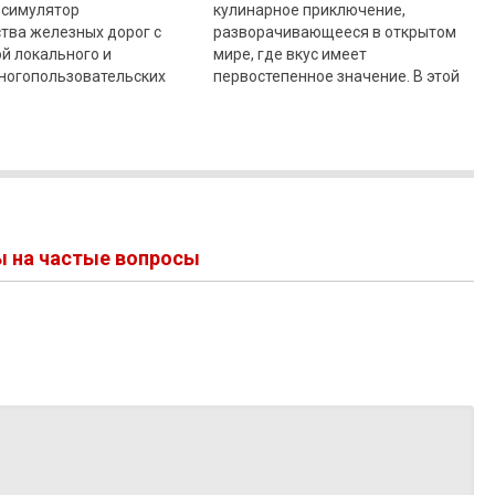
 симулятор
кулинарное приключение,
тва железных дорог с
разворачивающееся в открытом
й локального и
мире, где вкус имеет
многопользовательских
первостепенное значение. В этой
Соберите команду
игре вам предстоит
вместе прокладывайте
модернизировать свой надежный
фургон и
ы на частые вопросы