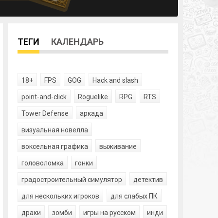
ТЕГИ
КАЛЕНДАРЬ
18+
FPS
GOG
Hack and slash
point-and-click
Roguelike
RPG
RTS
Tower Defense
аркада
визуальная новелла
воксельная графика
выживание
головоломка
гонки
градостроительный симулятор
детектив
для нескольких игроков
для слабых ПК
драки
зомби
игры на русском
инди