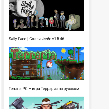
Sally Face | Сэлли Фейс v1.5.46
Terraria PC – игра Террария на русском