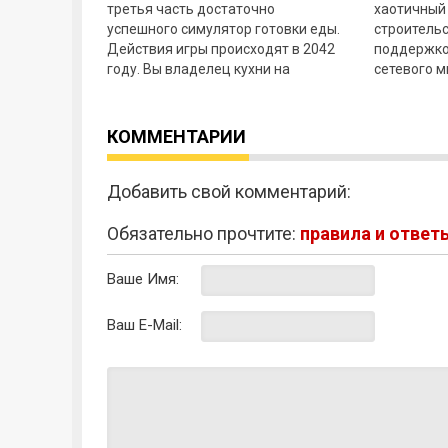
третья часть достаточно
хаотичный
успешного симулятор готовки еды.
строительс
Действия игры происходят в 2042
поддержко
году. Вы владелец кухни на
сетевого 
колесах. Причем кухню, из-за
режимов. 
сложной
друзей и 
пути
КОММЕНТАРИИ
Добавить свой комментарий:
Обязательно прочтите:
правила и ответ
Ваше Имя:
Ваш E-Mail: