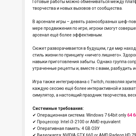
Готовые работы можно обмениваться между плат
творчества и новых вызовов от сообщества.
В арсенале игры – девять разнообразных шеф-пов
мере продвижения по игре, игроки смогут соверш
арсенал ещё более эффективным.
Сюжет разворачивается в будущем, где мир нахо
стиль жизни по принципу «ничего лишнего». Здоров
навыки приготовления забыты. Однако группа соп
утраченные рецепты и, вместе с вами, разбудить 
Игра также интегрирована с Twitch, позволяя зрит
каждую сессию ещё более интерактивной и захваты
симулятор, а настоящий праздник творчества, весе
Системные требования:
✔ Операционная система: Windows 7 64bit only
64 б
✔ Процессор: Intel i3-2100 or AMD equivalent
✔ Оперативная память: 4 GB ОЗУ
✔ Видеокарта: NVIDIA GTX 660 or AMD Radeon HD 7