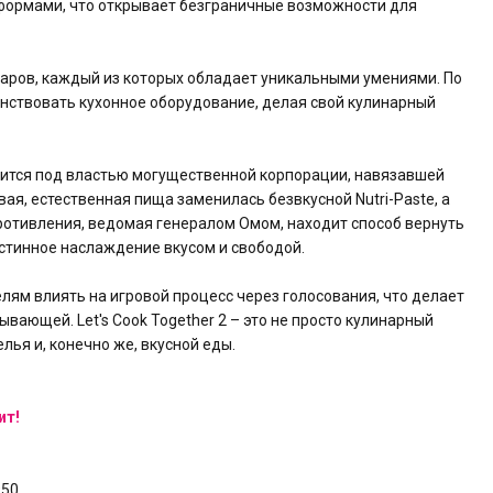
формами, что открывает безграничные возможности для
аров, каждый из которых обладает уникальными умениями. По
енствовать кухонное оборудование, делая свой кулинарный
дится под властью могущественной корпорации, навязавшей
ая, естественная пища заменилась безвкусной Nutri-Paste, а
ротивления, ведомая генералом Омом, находит способ вернуть
истинное наслаждение вкусом и свободой.
елям влиять на игровой процесс через голосования, что делает
вающей. Let's Cook Together 2 – это не просто кулинарный
лья и, конечно же, вкусной еды.
ит!
950