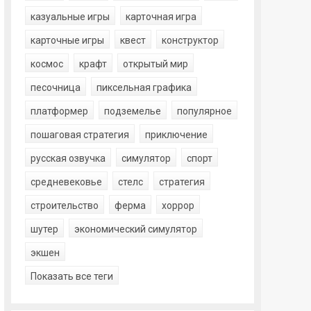
казуальные игры
карточная игра
карточные игры
квест
конструктор
космос
крафт
открытый мир
песочница
пиксельная графика
платформер
подземелье
популярное
пошаговая стратегия
приключение
русская озвучка
симулятор
спорт
средневековье
стелс
стратегия
строительство
ферма
хоррор
шутер
экономический симулятор
экшен
Показать все теги