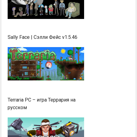
Sally Face | Сэлли Фейс v1.5.46
Terraria PC – игра Террария на
русском