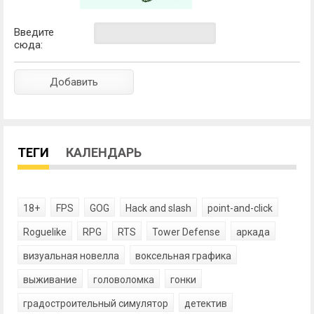
Введите
сюда:
ТЕГИ
КАЛЕНДАРЬ
18+
FPS
GOG
Hack and slash
point-and-click
Roguelike
RPG
RTS
Tower Defense
аркада
визуальная новелла
воксельная графика
выживание
головоломка
гонки
градостроительный симулятор
детектив