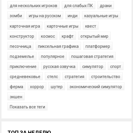
для нескольких игроков
для слабых ПК
драки
зомби
игры на русском
инди
казуальные игры
карточная игра
карточные игры
квест
конструктор
космос
крафт
открытый мир
песочница
пиксельная графика
платформер
подземелье
популярное
пошаговая стратегия
приключение
русская озвучка
симулятор
спорт
средневековье
стелс
стратегия
строительство
ферма
хоррор
шутер
экономический симулятор
экшен
Показать все теги
ТОП ЗА НЕДЕЛЮ