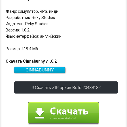
Жанр: симулятор, RPG, инди
Разработчик: Reky Studios
Издатель: Reky Studios
Версия: 1.0.2
Язык интерфейса: английский
Размер: 419.4 Мб
Скачать Cinnabunny v1.0.2
CINNABUNNY
419.4 Мб
Скачать
Скачать ZIP архив Build 20489182