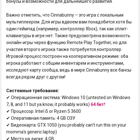
бонусы и возможности для дальнейшего развития.
Важно отметить, что Cinnabunny – это игра с локальным
мультиплеером. Для игры вдвоем вам понадобится хотя бы
один геймпад (например, контроллер Xbox), так как сплит-
клавиатуры в игре нет. Также предусмотрена возможность
онлайн-игры через функцию Remote Play Together, но для
участия второго игрока также потребуется контроллер.
Игровой процесс построен на кооперативном режиме: оба
игрока работают с общим инвентарем и инструментами,
исследуют карту сообща, ведь в мире Cinnabunny все бансы
всегда рядом друг с другом!
Системные требования:
✔ Операционная система: Windows 10 (untested on Windows
7, 8, and 11 but ya know, it probably works)
64 бит!
✔ Процессор: Intel i5 or Ryzen 5 3600
✔ Оперативная память: 4 GB ОЗУ
✔ Видеокарта: GTX 1050 (you probably can't run this on your
momma's generic laptop)
✔ Место на диске: 4 GB