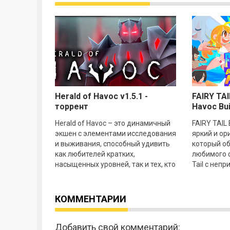
Herald of Havoc v1.5.1 -
FAIRY TAI
торрент
Havoc Bui
Herald of Havoc – это динамичный
FAIRY TAIL 
экшен с элементами исследования
яркий и ор
и выживания, способный удивить
который о
как любителей кратких,
любимого ф
насыщенных уровней, так и тех, кто
Tail с неп
обожает испытания бесконечными
пляжного в
волнами
представл
КОММЕНТАРИИ
Добавить свой комментарий: