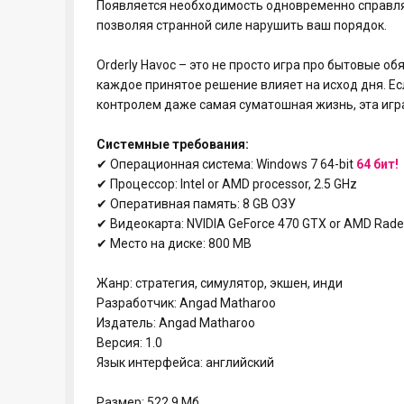
Появляется необходимость одновременно справля
позволяя странной силе нарушить ваш порядок.
Orderly Havoc – это не просто игра про бытовые об
каждое принятое решение влияет на исход дня. Есл
контролем даже самая суматошная жизнь, эта игр
Системные требования:
✔ Операционная система: Windows 7 64-bit
64 бит!
✔ Процессор: Intel or AMD processor, 2.5 GHz
✔ Оперативная память: 8 GB ОЗУ
✔ Видеокарта: NVIDIA GeForce 470 GTX or AMD Radeo
✔ Место на диске: 800 MB
Жанр: стратегия, симулятор, экшен, инди
Разработчик: Angad Matharoo
Издатель: Angad Matharoo
Версия: 1.0
Язык интерфейса: английский
Размер: 522.9 Мб