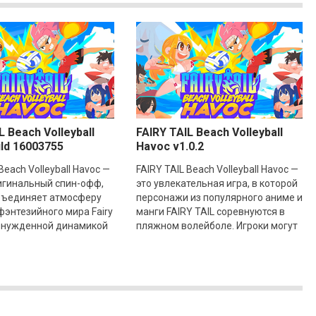
L Beach Volleyball
FAIRY TAIL Beach Volleyball
ld 16003755
Havoc v1.0.2
Beach Volleyball Havoc —
FAIRY TAIL Beach Volleyball Havoc —
игинальный спин-офф,
это увлекательная игра, в которой
бъединяет атмосферу
персонажи из популярного аниме и
энтезийного мира Fairy
манги FAIRY TAIL соревнуются в
ринужденной динамикой
пляжном волейболе. Игроки могут
олейбола. Игра
выбрать своих любимых героев и
яет