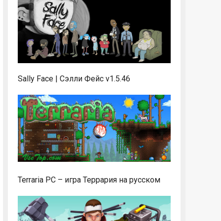
Sally Face | Сэлли Фейс v1.5.46
Terraria PC – игра Террария на русском