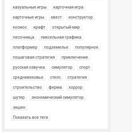
казуальные игры
карточная игра
карточные игры
квест
конструктор
космос
крафт
открытый мир
песочница
пиксельная графика
платформер
подземелье
популярное
пошаговая стратегия
приключение
русская озвучка
симулятор
спорт
средневековье
стелс
стратегия
строительство
ферма
хоррор
шутер
экономический симулятор
экшен
Показать все теги