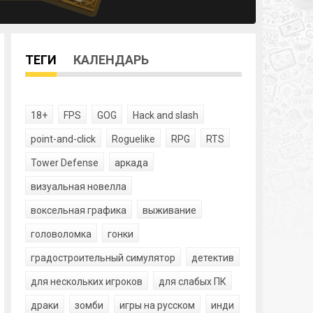
ТЕГИ
КАЛЕНДАРЬ
18+
FPS
GOG
Hack and slash
point-and-click
Roguelike
RPG
RTS
Tower Defense
аркада
визуальная новелла
воксельная графика
выживание
головоломка
гонки
градостроительный симулятор
детектив
для нескольких игроков
для слабых ПК
драки
зомби
игры на русском
инди