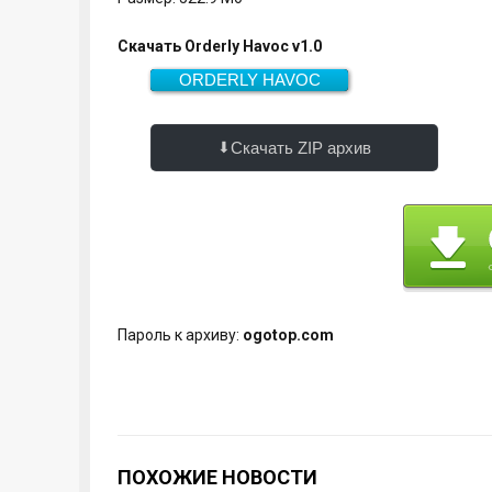
Скачать Orderly Havoc v1.0
ORDERLY HAVOC
522.9 Мб
Скачать
Скачать ZIP архив
Пароль к архиву:
ogotop.com
ПОХОЖИЕ НОВОСТИ