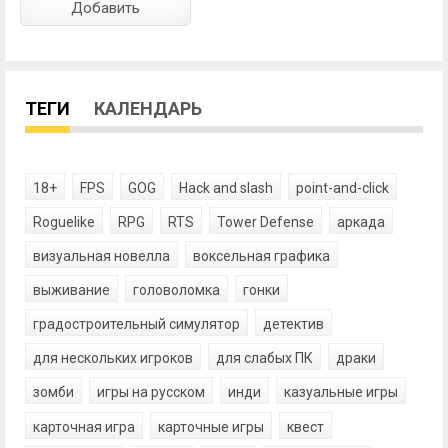
ТЕГИ
КАЛЕНДАРЬ
18+
FPS
GOG
Hack and slash
point-and-click
Roguelike
RPG
RTS
Tower Defense
аркада
визуальная новелла
воксельная графика
выживание
головоломка
гонки
градостроительный симулятор
детектив
для нескольких игроков
для слабых ПК
драки
зомби
игры на русском
инди
казуальные игры
карточная игра
карточные игры
квест