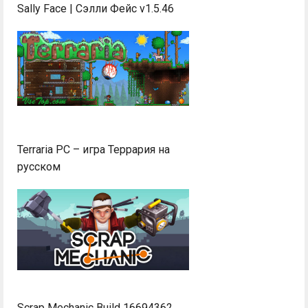
Sally Face | Сэлли Фейс v1.5.46
Terraria PC – игра Террария на
русском
Scrap Mechanic Build 16694362