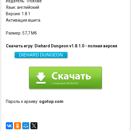
Издатель: Tricktale
Язык: английский
Версия: 1.8.1
Активация вшита
Размер: 57,7 Мб
Скачать игру: Diehard Dungeon v1.8.1.0 - полная версия
DIEHARD DUNGEON
Скачать
57,7 Мб
Пароль к архиву:
ogotop.com