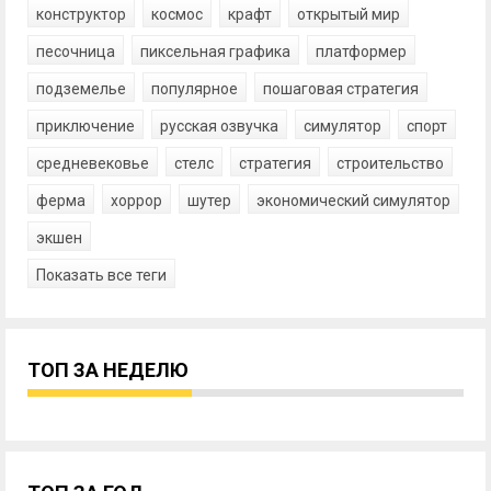
конструктор
космос
крафт
открытый мир
песочница
пиксельная графика
платформер
подземелье
популярное
пошаговая стратегия
приключение
русская озвучка
симулятор
спорт
средневековье
стелс
стратегия
строительство
ферма
хоррор
шутер
экономический симулятор
экшен
Показать все теги
ТОП ЗА НЕДЕЛЮ