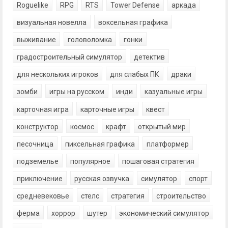
Roguelike
RPG
RTS
Tower Defense
аркада
визуальная новелла
воксельная графика
выживание
головоломка
гонки
градостроительный симулятор
детектив
для нескольких игроков
для слабых ПК
драки
зомби
игры на русском
инди
казуальные игры
карточная игра
карточные игры
квест
конструктор
космос
крафт
открытый мир
песочница
пиксельная графика
платформер
подземелье
популярное
пошаговая стратегия
приключение
русская озвучка
симулятор
спорт
средневековье
стелс
стратегия
строительство
ферма
хоррор
шутер
экономический симулятор