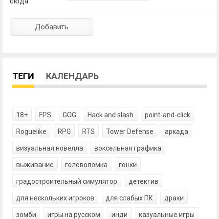
сюда:
ТЕГИ
КАЛЕНДАРЬ
18+
FPS
GOG
Hack and slash
point-and-click
Roguelike
RPG
RTS
Tower Defense
аркада
визуальная новелла
воксельная графика
выживание
головоломка
гонки
градостроительный симулятор
детектив
для нескольких игроков
для слабых ПК
драки
зомби
игры на русском
инди
казуальные игры