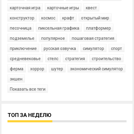
карточная игра
карточные игры
квест
конструктор
космос
крафт
открытый мир
песочница
пиксельная графика
платформер
подземелье
популярное
пошаговая стратегия
приключение
русская озвучка
симулятор
спорт
средневековье
стелс
стратегия
строительство
ферма
хоррор
шутер
экономический симулятор
экшен
Показать все теги
ТОП ЗА НЕДЕЛЮ