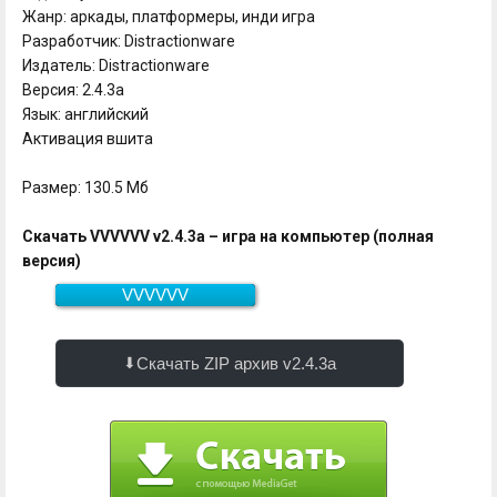
Жанр: аркады, платформеры, инди игра
Разработчик: Distractionware
Издатель: Distractionware
Версия: 2.4.3a
Язык: английский
Активация вшита
Размер: 130.5 Мб
Скачать VVVVVV v2.4.3a – игра на компьютер (полная
версия)
VVVVVV
130.5 Мб
Скачать
Скачать ZIP архив v2.4.3a