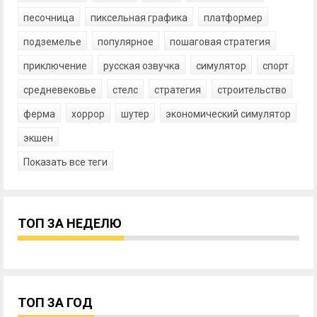
песочница
пиксельная графика
платформер
подземелье
популярное
пошаговая стратегия
приключение
русская озвучка
симулятор
спорт
средневековье
стелс
стратегия
строительство
ферма
хоррор
шутер
экономический симулятор
экшен
Показать все теги
ТОП ЗА НЕДЕЛЮ
ТОП ЗА ГОД