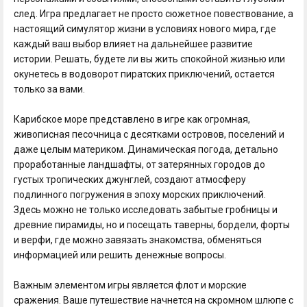
след. Игра предлагает не просто сюжетное повествование, а
настоящий симулятор жизни в условиях нового мира, где
каждый ваш выбор влияет на дальнейшее развитие
истории. Решать, будете ли вы жить спокойной жизнью или
окунетесь в водоворот пиратских приключений, остается
только за вами.
Карибское море представлено в игре как огромная,
живописная песочница с десятками островов, поселений и
даже целым материком. Динамическая погода, детально
проработанные ландшафты, от затерянных городов до
густых тропических джунглей, создают атмосферу
подлинного погружения в эпоху морских приключений.
Здесь можно не только исследовать забытые гробницы и
древние пирамиды, но и посещать таверны, бордели, форты
и верфи, где можно завязать знакомства, обменяться
информацией или решить денежные вопросы.
Важным элементом игры является флот и морские
сражения. Ваше путешествие начнется на скромном шлюпе с