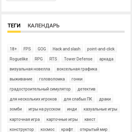
ТЕГИ
КАЛЕНДАРЬ
18+
FPS
GOG
Hack and slash
point-and-click
Roguelike
RPG
RTS
Tower Defense
аркада
визуальная новелла
воксельная графика
выживание
головоломка
гонки
градостроительный симулятор
детектив
для нескольких игроков
для слабых ПК
драки
зомби
игры на русском
инди
казуальные игры
карточная игра
карточные игры
квест
конструктор
космос
крафт
открытый мир