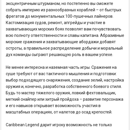
эксцентричным штурманом, но постепенно вы сможете
собрать империю из разнообразных кораблей – от быстрых
фрегатов до монументальных 100-пушечных лайнеров.
Кастомизация судов, ремонт, апгрейды и участие в
захватывающих морских боях позволят вам почувствовать
всю полноту ответственности и славы капитана. Абразивные
морские сражения и захватывающие абордажи добавят
остроты, а правильное распределение добычи и моральный
дух команды сыграют решающую роль в вашем успехе.
Не менее интересна и наземная часть игры. Сражения на
суше требуют от вас тактичного мышления и подготовки:
выбор подходящего снаряжения, создание зелий, настройка
оружия и, конечно, разработка собственного боевого стиля.
Будь то мастер тяжелого оружия, ловкий фехтовальщик,
меткий снайпер или хитрый пройдоха – развитие персонажа
и его навыков открывает возможность участия в
масштабных операциях, от налетов до осад крепостей.
Caribbean Legend дарит игроку возможность не только