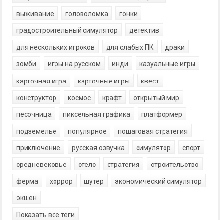
выживание
головоломка
гонки
градостроительный симулятор
детектив
для нескольких игроков
для слабых ПК
драки
зомби
игры на русском
инди
казуальные игры
карточная игра
карточные игры
квест
конструктор
космос
крафт
открытый мир
песочница
пиксельная графика
платформер
подземелье
популярное
пошаговая стратегия
приключение
русская озвучка
симулятор
спорт
средневековье
стелс
стратегия
строительство
ферма
хоррор
шутер
экономический симулятор
экшен
Показать все теги