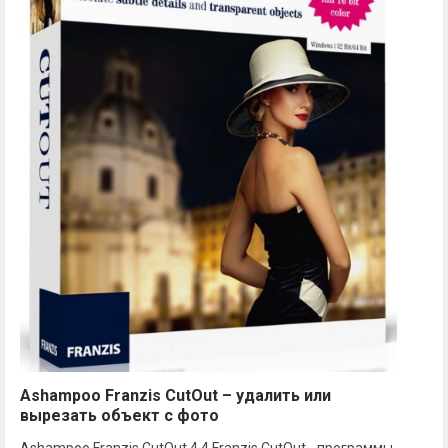
Ashampoo Franzis CutOut – удалить или
вырезать объект с фото
Ashampoo Franzis CutOut 4.4 Franzis CutOut - программы