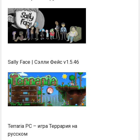
Sally Face | Сэлли Фейс v1.5.46
Terraria PC – игра Террария на
русском