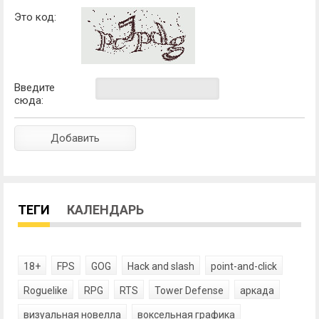
Это код:
Введите
сюда:
ТЕГИ
КАЛЕНДАРЬ
18+
FPS
GOG
Hack and slash
point-and-click
Roguelike
RPG
RTS
Tower Defense
аркада
визуальная новелла
воксельная графика