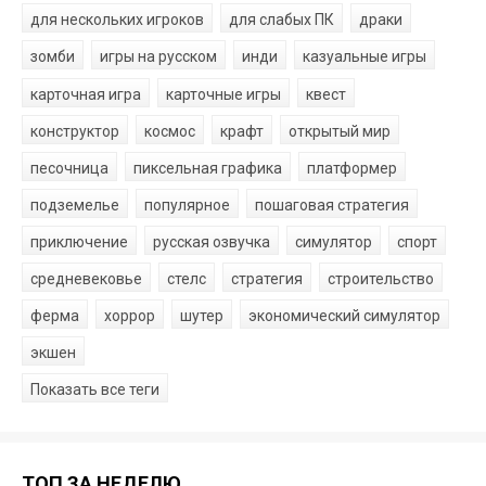
для нескольких игроков
для слабых ПК
драки
зомби
игры на русском
инди
казуальные игры
карточная игра
карточные игры
квест
конструктор
космос
крафт
открытый мир
песочница
пиксельная графика
платформер
подземелье
популярное
пошаговая стратегия
приключение
русская озвучка
симулятор
спорт
средневековье
стелс
стратегия
строительство
ферма
хоррор
шутер
экономический симулятор
экшен
Показать все теги
ТОП ЗА НЕДЕЛЮ