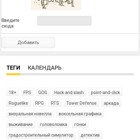
Введите
сюда:
ТЕГИ
КАЛЕНДАРЬ
18+
FPS
GOG
Hack and slash
point-and-click
Roguelike
RPG
RTS
Tower Defense
аркада
визуальная новелла
воксельная графика
выживание
головоломка
гонки
градостроительный симулятор
детектив