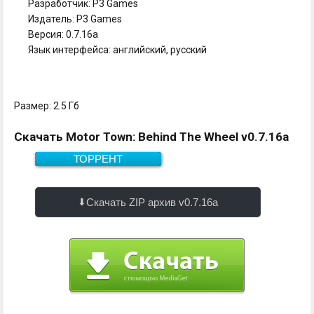
Разработчик: P3 Games
Издатель: P3 Games
Версия: 0.7.16a
Язык интерфейса: английский, русский
Размер: 2.5 Гб
Скачать Motor Town: Behind The Wheel v0.7.16a
ТОРРЕНТ
Скачать
2.5 Гб
Скачать ZIP архив v0.7.16a