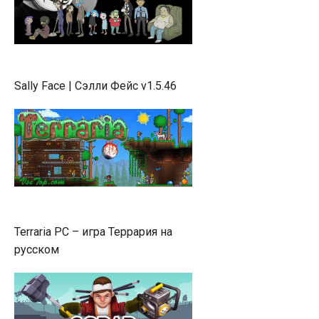
Sally Face | Сэлли Фейс v1.5.46
Terraria PC – игра Террария на
русском