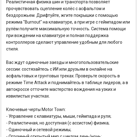
Реалистичная физика шин и транспорта позволяет
прочувствовать сцепление колёс с асфальтом и
бездорожьем. Дрифтуйте, жгите покрышки с помощью
режима "Burnout" на клавиатуре, а при игре с геймпадом или
рулём получите максимальную точность. Система помощи
при вождении на клавиатуре и полная поддержка
контроллеров сделают управление удобным для любого
стиля.
Вас ждут одиночные заезды и многопользовательские
сессии: состязайтесь с ИИ или друзьям в онлайне на
асфальтовых и грунтовых треках. Проверьте скорость в
режиме Time Attack и поднимайтесь в таблице лидеров, а в
автокроссе отточите мастерство вождения на узких и
извилистых участках.
Ключевые черты Motor Town:
- Управление с клавиатуры, мыши, геймпада и руля;
- Реалистичная, но доступная (с ассистом) физика;
- Одиночный и сетевой режимы;
- Огромный открытый мир с циклом день/ночь;