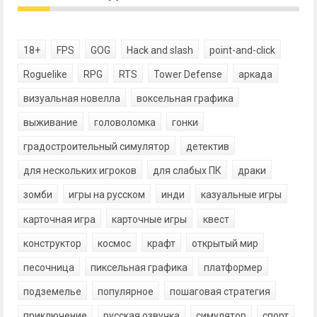
18+
FPS
GOG
Hack and slash
point-and-click
Roguelike
RPG
RTS
Tower Defense
аркада
визуальная новелла
воксельная графика
выживание
головоломка
гонки
градостроительный симулятор
детектив
для нескольких игроков
для слабых ПК
драки
зомби
игры на русском
инди
казуальные игры
карточная игра
карточные игры
квест
конструктор
космос
крафт
открытый мир
песочница
пиксельная графика
платформер
подземелье
популярное
пошаговая стратегия
приключение
русская озвучка
симулятор
спорт