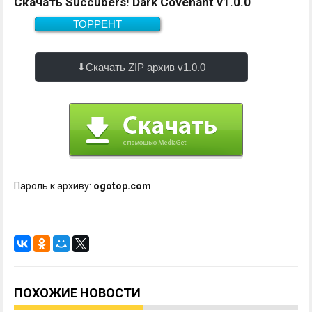
Скачать Succubers! Dark Covenant v1.0.0
ТОРРЕНТ
Скачать
1.6 Гб
Скачать ZIP архив v1.0.0
Пароль к архиву:
ogotop.com
ПОХОЖИЕ НОВОСТИ