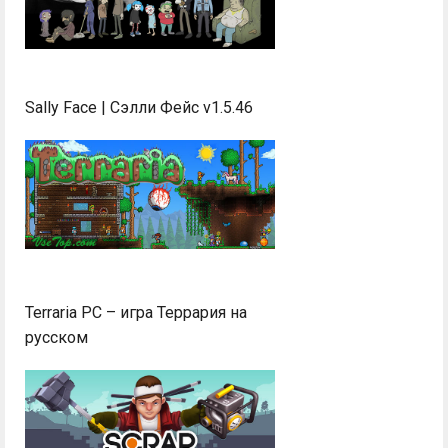
Sally Face | Сэлли Фейс v1.5.46
Terraria PC – игра Террария на
русском