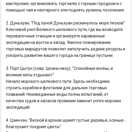
мастерские, организовать торговлю с горным городком и с
помощью чая и нектарного эля поднять уровень поселения.
2. Дуньхуан, "Под луной Дуньхуан раскинулось море песков"
Ключевой узел Великого шелкового пути, где вы возводите
перевалочные станции и организуете караванные
экспедиции на восток и запад. Умелое планирование
торговых маршрутов позволит заполучить редкие ресурсы и
ускорить развитие вашего города на границе пустыни.
3. Порт Цытун (совр. Цюаньчжоу), "Спокойные волны, и
великие киты отдыхают"
Начало морского шелкового пути. Здесь необходимо
строить корабли и флотилии для дальних торговых
плаваний. Неизведанные воды полны испытаний, от
качества судов и запасов провизии зависит успех морских
экспедиций.
4. Цзинчэн, "Весной в кронах шумят густые деревья, осенью -
благоухают поздние цветы"