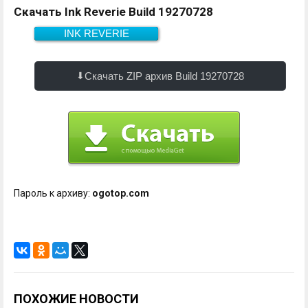
Скачать Ink Reverie Build 19270728
INK REVERIE
Скачать
1.2 Гб
Скачать ZIP архив Build 19270728
Пароль к архиву:
ogotop.com
ПОХОЖИЕ НОВОСТИ