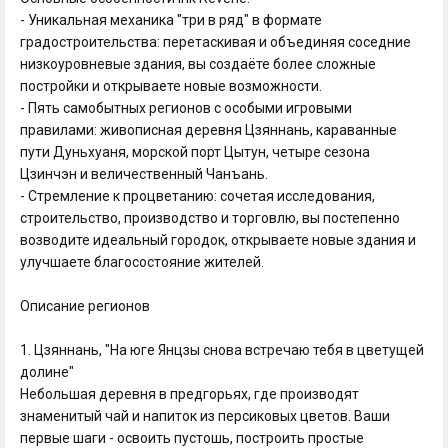
- Уникальная механика "три в ряд" в формате
градостроительства: перетаскивая и объединяя соседние
низкоуровневые здания, вы создаёте более сложные
постройки и открываете новые возможности.
- Пять самобытных регионов с особыми игровыми
правилами: живописная деревня Цзяннань, караванные
пути Дуньхуаня, морской порт Цытун, четыре сезона
Цзинчэн и величественный Чанъань.
- Стремление к процветанию: сочетая исследования,
строительство, производство и торговлю, вы постепенно
возводите идеальный городок, открываете новые здания и
улучшаете благосостояние жителей.
Описание регионов
1. Цзяннань, "На юге Янцзы снова встречаю тебя в цветущей
долине"
Небольшая деревня в предгорьях, где производят
знаменитый чай и напиток из персиковых цветов. Ваши
первые шаги - освоить пустошь, построить простые