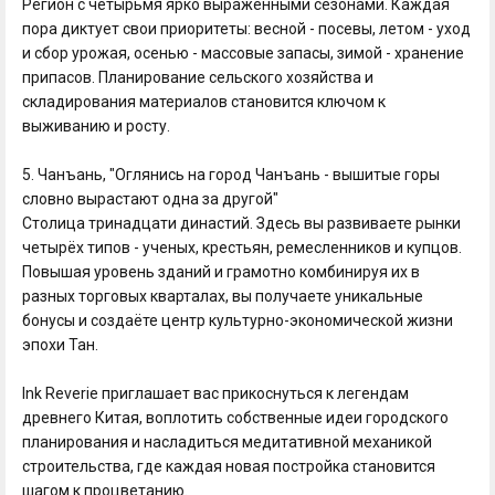
Регион с четырьмя ярко выраженными сезонами. Каждая
пора диктует свои приоритеты: весной - посевы, летом - уход
и сбор урожая, осенью - массовые запасы, зимой - хранение
припасов. Планирование сельского хозяйства и
складирования материалов становится ключом к
выживанию и росту.
5. Чанъань, "Оглянись на город Чанъань - вышитые горы
словно вырастают одна за другой"
Столица тринадцати династий. Здесь вы развиваете рынки
четырёх типов - ученых, крестьян, ремесленников и купцов.
Повышая уровень зданий и грамотно комбинируя их в
разных торговых кварталах, вы получаете уникальные
бонусы и создаёте центр культурно-экономической жизни
эпохи Тан.
Ink Reverie приглашает вас прикоснуться к легендам
древнего Китая, воплотить собственные идеи городского
планирования и насладиться медитативной механикой
строительства, где каждая новая постройка становится
шагом к процветанию.