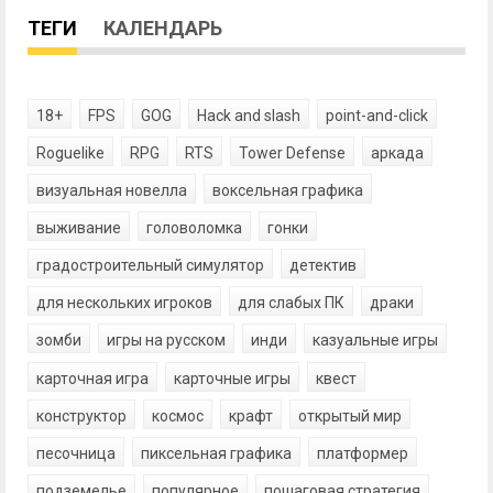
ТЕГИ
КАЛЕНДАРЬ
18+
FPS
GOG
Hack and slash
point-and-click
Roguelike
RPG
RTS
Tower Defense
аркада
визуальная новелла
воксельная графика
выживание
головоломка
гонки
градостроительный симулятор
детектив
для нескольких игроков
для слабых ПК
драки
зомби
игры на русском
инди
казуальные игры
карточная игра
карточные игры
квест
конструктор
космос
крафт
открытый мир
песочница
пиксельная графика
платформер
подземелье
популярное
пошаговая стратегия